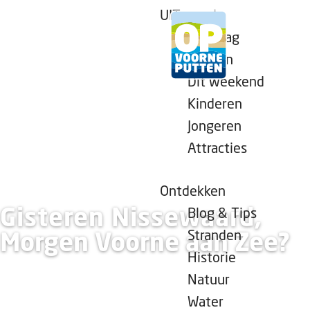
UITagenda
Vandaag
Morgen
Dit weekend
G
Kinderen
a
Jongeren
n
Attracties
a
a
r
Ontdekken
d
Gisteren Nissewaard,
Blog & Tips
e
Stranden
Morgen Voorne aan Zee?
h
Historie
o
Natuur
m
Water