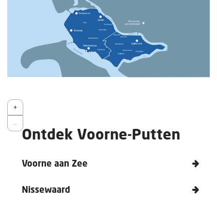
Z
+
o
Z
−
o
o
m
Ontdek Voorne-Putten
o
i
m
n
u
Voorne aan Zee
i
t
Nissewaard