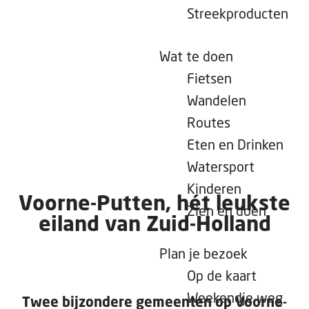
e
Streekproducten
p
a
Wat te doen
g
Fietsen
e
Wandelen
Routes
Eten en Drinken
Watersport
Kinderen
Voorne-Putten, hét leukste
Zien en doen
eiland van Zuid-Holland
Plan je bezoek
Op de kaart
Weekendje weg
Twee bijzondere gemeenten op Voorne-