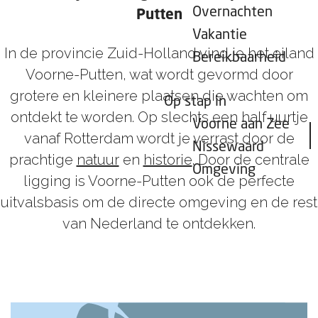
Overnachten
Putten
Vakantie
In de provincie Zuid-Holland vind je het eiland
Bereikbaarheid
Voorne-Putten, wat wordt gevormd door
grotere en kleinere plaatsen die wachten om
Op stap in
ontdekt te worden. Op slechts een half uurtje
Voorne aan Zee
vanaf Rotterdam wordt je verrast door de
Nissewaard
prachtige
natuur
en
historie
. Door de centrale
Omgeving
ligging is Voorne-Putten ook de perfecte
uitvalsbasis om de directe omgeving en de rest
van Nederland te ontdekken.