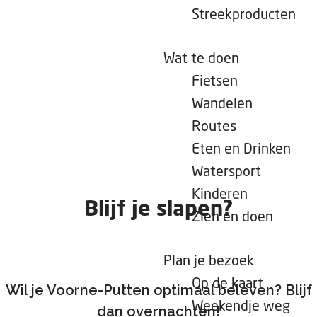
e
Streekproducten
p
a
Wat te doen
g
Fietsen
e
Wandelen
Routes
Eten en Drinken
Watersport
Kinderen
Blijf je slapen?
Zien en doen
Plan je bezoek
Op de kaart
Wil je Voorne-Putten optimaal beleven? Blijf
Weekendje weg
dan overnachten!