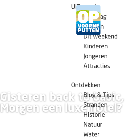
UITagenda
Vandaag
Morgen
Dit weekend
G
Kinderen
a
Jongeren
n
Attracties
a
a
r
Ontdekken
d
Gisteren back to basic,
Blog & Tips
e
Stranden
Morgen een luxe hotel?
h
Historie
o
Natuur
m
Water