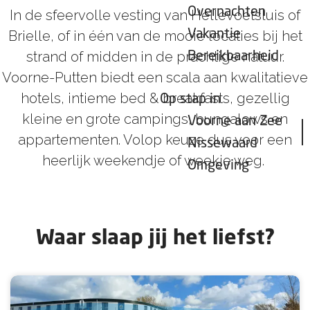
Overnachten
In de sfeervolle vesting van Hellevoetsluis of
Vakantie
Brielle, of in één van de mooie locaties bij het
strand of midden in de prachtige natuur.
Bereikbaarheid
Voorne-Putten biedt een scala aan kwalitatieve
hotels, intieme bed & breakfasts, gezellig
Op stap in
kleine en grote campings, bungalows en
Voorne aan Zee
appartementen. Volop keuze dus voor een
Nissewaard
heerlijk weekendje of weekje weg.
Omgeving
Waar slaap jij het liefst?
H
o