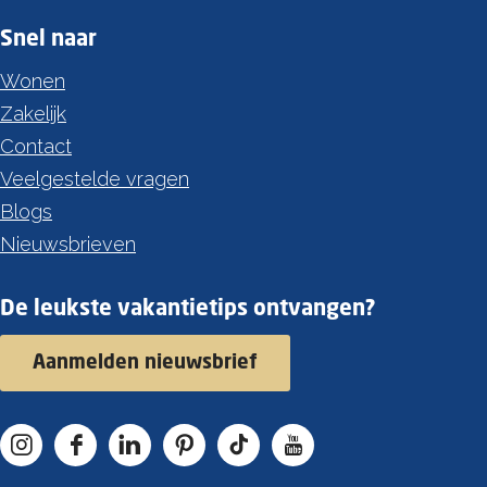
Snel naar
Wonen
Zakelijk
Contact
Veelgestelde vragen
Blogs
Nieuwsbrieven
De leukste vakantietips ontvangen?
Aanmelden nieuwsbrief
I
F
L
P
T
Y