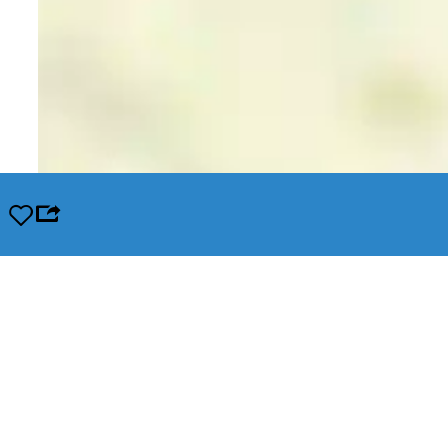
Opslaan
Leaflet
|
© OpenStreetMap contributors, Tiles style by Humanitarian OpenStreetMap Team hosted by Op