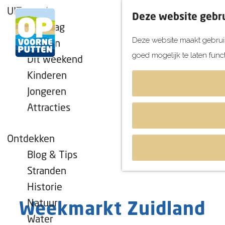
UITagenda
Deze website gebru
Vandaag
Deze website maakt gebruik
Morgen
goed mogelijk te laten func
Dit weekend
G
Kinderen
a
Jongeren
n
Attracties
a
a
r
Ontdekken
d
Blog & Tips
e
Stranden
h
Historie
o
Natuur
Weekmarkt Zuidland
m
Water