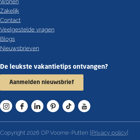
Wonen
Zakelijk
Contact
Veelgestelde vragen
Blogs
Nieuwsbrieven
De leukste vakantietips ontvangen?
Aanmelden nieuwsbrief
I
F
L
P
T
Y
n
a
i
i
i
o
s
c
n
n
k
u
Copyright 2026 OP Voorne-Putten |
Privacy policy
|
t
e
k
t
T
T