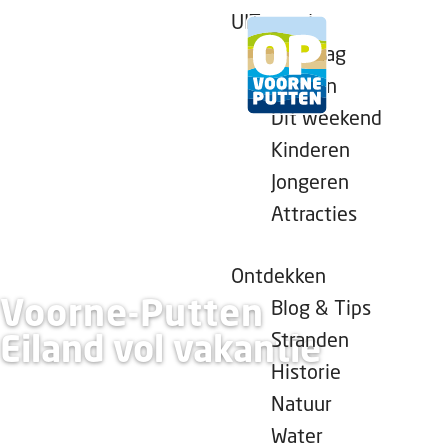
UITagenda
Vandaag
Morgen
Dit weekend
G
Kinderen
a
Jongeren
n
Attracties
a
a
r
Ontdekken
d
Voorne-Putten
Blog & Tips
e
Stranden
Eiland vol vakantie
h
Historie
o
Natuur
m
Water