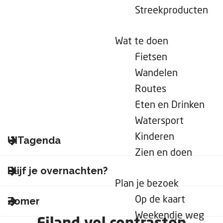
e
Streekproducten
p
a
Wat te doen
g
Fietsen
e
Wandelen
Routes
Eten en Drinken
Watersport
Kinderen
UITagenda
Zien en doen
U
Blijf je overnachten?
I
Plan je bezoek
T
B
Op de kaart
Zomer
a
l
Weekendje weg
g
i