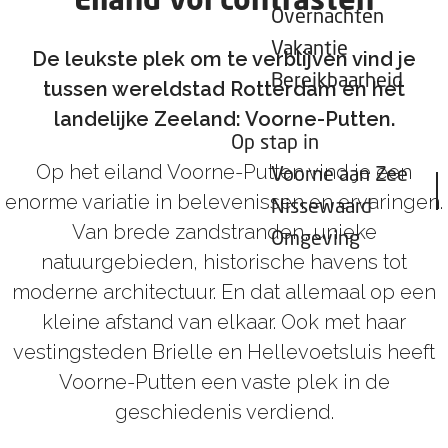
Eiland vol contrasten
Z
Overnachten
e
j
o
Vakantie
n
f
De leukste plek om te verblijven vind je
m
Bereikbaarheid
d
j
tussen wereldstad Rotterdam en het
e
a
e
landelijke Zeeland: Voorne-Putten.
r
Op stap in
o
Op het eiland Voorne-Putten vind je een
Voorne aan Zee
v
enorme variatie in belevenissen en ervaringen.
e
Nissewaard
Van brede zandstranden, unieke
r
Omgeving
natuurgebieden, historische havens tot
n
moderne architectuur. En dat allemaal op een
a
kleine afstand van elkaar. Ook met haar
c
vestingsteden Brielle en Hellevoetsluis heeft
h
Voorne-Putten een vaste plek in de
t
geschiedenis verdiend.
e