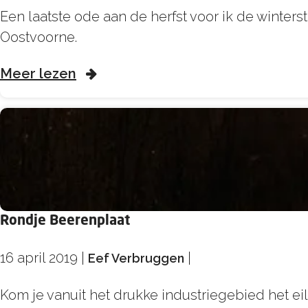
M
Een laatste ode aan de herfst voor ik de winter
i
Oostvoorne.
j
o
Meer lezen
m
v
e
e
r
r
e
M
n
i
o
j
v
m
e
Rondje Beerenplaat
e
r
16 april 2019
|
|
r
Eef Verbruggen
h
e
e
R
Kom je vanuit het drukke industriegebied het e
n
t