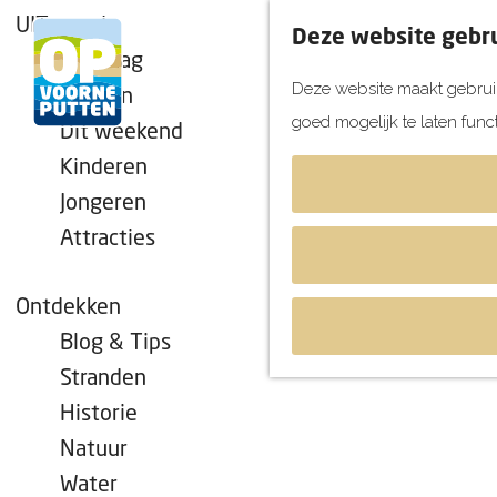
UITagenda
Deze website gebru
Vandaag
Deze website maakt gebruik
Morgen
goed mogelijk te laten func
Dit weekend
G
Kinderen
a
Jongeren
n
Attracties
a
a
r
Ontdekken
d
Blog & Tips
e
Stranden
h
Historie
o
Natuur
m
Water