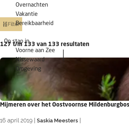
Overnachten
Vakantie
W
Bereikbaarheid
Filter
a
t
Op stap in
127 t/m 133 van 133 resultaten
z
Voorne aan Zee
o
Nissewaard
e
Omgeving
k
j
e
?
Mijmeren over het Oostvoornse Mildenburgbo
16 april 2019
|
|
Saskia Meesters