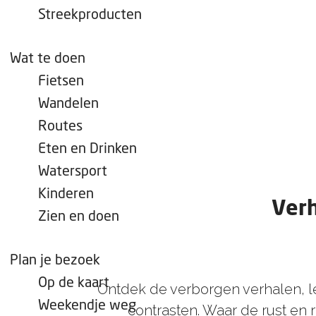
e
Streekproducten
p
a
Wat te doen
g
Fietsen
e
Wandelen
Routes
Eten en Drinken
Watersport
Kinderen
Verh
Zien en doen
Plan je bezoek
Op de kaart
Ontdek de verborgen verhalen, l
Weekendje weg
contrasten. Waar de rust en