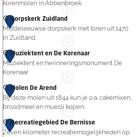
n
korenmolen in Abbenbroek.
h
t
b
t
t
e
M
1
Dorpskerk Zuidland
A
s
n
o
Middeleeuwse dorpskerk met toren uit 1470
7
e
h
b
l
in Zuidland.
g
e
r
e
i
e
o
D
1
Muziektent en De Korenaar
n
d
r
e
o
Muziektent en herinneringsmonument De
8
D
i
e
k
r
Korenaar
e
u
n
p
H
s
h
M
1
Molen De Arend
s
o
k
u
u
Bij deze molen uit 1844 kun je o.a. cakemixen,
9
k
o
e
i
z
broodmeel en muesli kopen.
e
p
r
s
i
r
k
M
2
Recreatiegebied De Bernisse
e
k
/
o
Zeven kilometer recreatiemogelijkheden op
0
k
Z