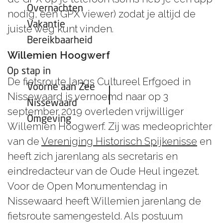
b
s
Overnachten
e
s
nodig, een GPX viewer) zodat je altijd de
e
h
Vakantie
n
juiste weg kunt vinden.
a
Bereikbaarheid
b
v
Willemien Hoogwerf
r
e
o
Op stap in
n
De fietsroute langs Cultureel Erfgoed in
e
Voorne aan Zee
k
Nissewaard is vernoemd naar op 3
Nissewaard
september 2019 overleden vrijwilliger
Omgeving
Willemien Hoogwerf. Zij was medeoprichter
van de
Vereniging Historisch Spijkenisse
en
heeft zich jarenlang als secretaris en
eindredacteur van de Oude Heul ingezet.
Voor de Open Monumentendag in
Nissewaard heeft Willemien jarenlang de
fietsroute samengesteld. Als postuum