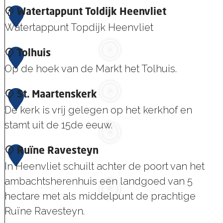
s
D
n
e
M
9
Watertappunt Toldijk Heenvliet
e
o
r
u
Watertappunt Topdijk Heenvliet
B
r
k
s
e
p
W
1
Tolhuis
e
g
a
Op de hoek van de Markt het Tolhuis.
0
u
r
t
m
a
T
1
St. Maartenskerk
e
S
a
o
De kerk is vrij gelegen op het kerkhof en
1
r
t
f
l
stamt uit de 15de eeuw.
t
a
p
h
a
d
l
S
1
Ruïne Ravesteyn
u
p
h
a
t
In Heenvliet schuilt achter de poort van het
2
i
p
u
a
.
ambachtsherenhuis een landgoed van 5
s
u
i
t
M
hectare met als middelpunt de prachtige
n
s
s
a
Ruïne Ravesteyn.
t
G