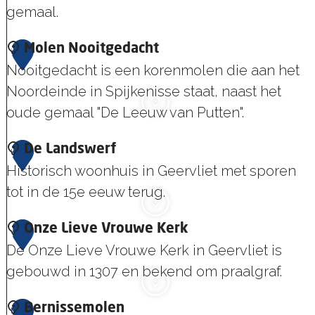
gemaal.
S
2
Molen Nooitgedacht
t
Nooitgedacht is een korenmolen die aan het
o
Noordeinde in Spijkenisse staat, naast het
o
oude gemaal "De Leeuw van Putten".
m
M
3
De Landswerf
g
o
Historisch woonhuis in Geervliet met sporen
e
l
tot in de 15e eeuw terug.
m
e
a
D
4
Onze Lieve Vrouwe Kerk
n
a
e
De Onze Lieve Vrouwe Kerk in Geervliet is
N
l
L
gebouwd in 1307 en bekend om praalgraf.
o
D
a
o
e
O
5
Bernissemolen
n