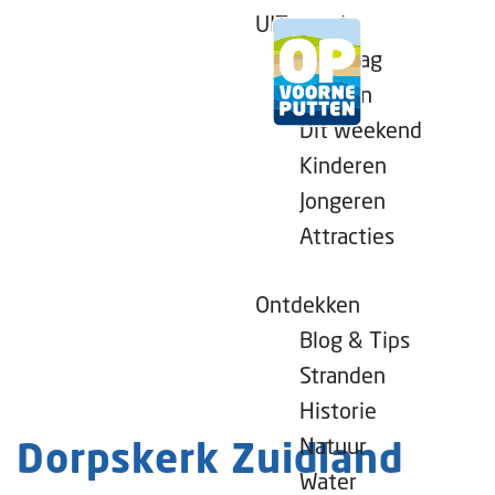
UITagenda
Vandaag
Morgen
Dit weekend
G
Kinderen
a
Jongeren
n
Attracties
a
a
r
Ontdekken
d
Blog & Tips
e
Stranden
h
Historie
o
Natuur
Dorpskerk Zuidland
m
Water