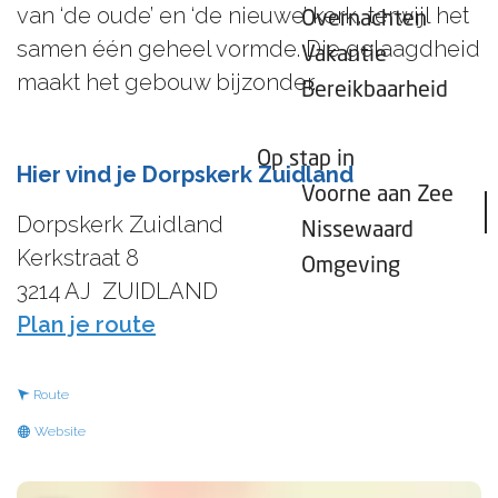
van ‘de oude’ en ‘de nieuwe’ kerk, terwijl het
Overnachten
samen één geheel vormde. Die gelaagdheid
Vakantie
maakt het gebouw bijzonder.
Bereikbaarheid
Op stap in
Hier vind je Dorpskerk Zuidland
Voorne aan Zee
Dorpskerk Zuidland
Nissewaard
Kerkstraat 8
Omgeving
3214 AJ
ZUIDLAND
n
Plan je route
a
a
n
Route
r
a
v
Website
D
a
a
o
r
n