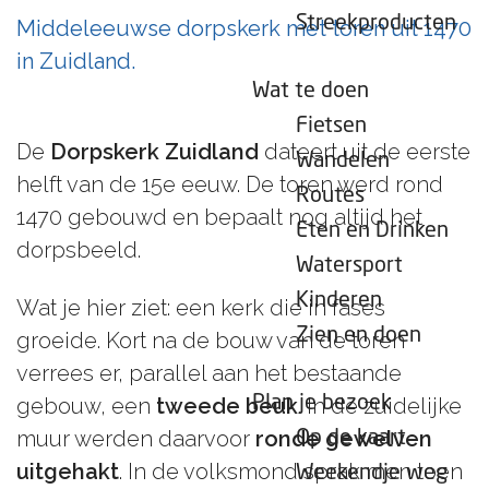
e
Streekproducten
Middeleeuwse dorpskerk met toren uit 1470
p
in Zuidland.
a
Wat te doen
g
Fietsen
e
De
Dorpskerk Zuidland
dateert uit de eerste
Wandelen
helft van de 15e eeuw. De toren werd rond
Routes
1470 gebouwd en bepaalt nog altijd het
Eten en Drinken
dorpsbeeld.
Watersport
Kinderen
Wat je hier ziet: een kerk die in fases
Zien en doen
groeide. Kort na de bouw van de toren
verrees er, parallel aan het bestaande
Plan je bezoek
gebouw, een
tweede beuk
. In de zuidelijke
muur werden daarvoor
ronde gewelven
Op de kaart
uitgehakt
. In de volksmond sprak men toen
Weekendje weg