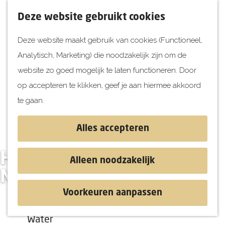
UITagenda
F
K
Z
Deze website gebruikt cookies
Vandaag
a
a
o
M
Deze website maakt gebruik van cookies (Functioneel,
Morgen
v
a
e
e
Analytisch, Marketing) die noodzakelijk zijn om de
Dit weekend
o
r
k
n
G
website zo goed mogelijk te laten functioneren. Door
Kinderen
r
t
e
u
a
op accepteren te klikken, geef je aan hiermee akkoord
i
n
Jongeren
n
te gaan.
e
Attracties
a
t
a
Alles accepteren
e
r
Ontdekken
n
d
Historische Haventjes
Blog & Tips
Alleen noodzakelijk
e
Stranden
Nissewaard
h
Historie
Voorkeuren aanpassen
o
Natuur
m
Water