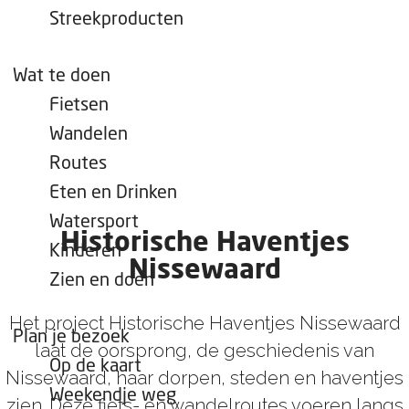
e
Streekproducten
p
a
Wat te doen
g
Fietsen
e
Wandelen
Routes
Eten en Drinken
Watersport
Historische Haventjes
Kinderen
Nissewaard
Zien en doen
Het project Historische Haventjes Nissewaard
Plan je bezoek
laat de oorsprong, de geschiedenis van
Op de kaart
Nissewaard, haar dorpen, steden en haventjes
Weekendje weg
zien. Deze fiets- en wandelroutes voeren langs