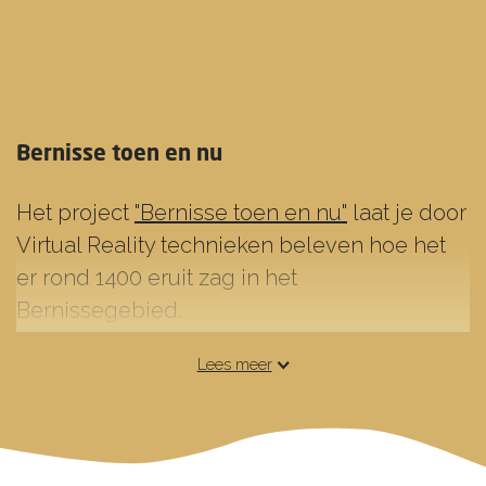
Bernisse toen en nu
Het project
"Bernisse toen en nu"
laat je door
Virtual Reality technieken beleven hoe het
er rond 1400 eruit zag in het
Bernissegebied.
Het water de Bernisse vormt de scheiding
Lees meer
tussen de eilanden Voorne en Putten. In de
Middeleeuwen was de Bernisse een zeer
belangrijke vaarroute en