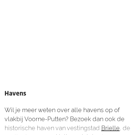
tekenen vallen hier samen en hun verhalen,
die stromen als het ware mee.
Havens
Wil je meer weten over alle havens op of
vlakbij Voorne-Putten? Bezoek dan ook de
historische haven van vestingstad
Brielle
, de