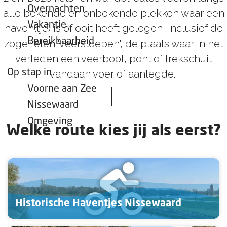
Overnachten
alle bekende en onbekende plekken waar een
Vakantie
haven(tje) is of ooit heeft gelegen, inclusief de
Bereikbaarheid
zogeheten 'veerstoepen', de plaats waar in het
verleden een veerboot, pont of trekschuit
Op stap in
vandaan voer of aanlegde.
Voorne aan Zee
Nissewaard
Omgeving
Welke route kies jij als eerst?
H
i
s
Historische Haventjes Nissewaard
t
o