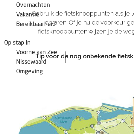
Overnachten
Gebruik de fietsknooppunten als je l
Vakantie
ervaren. Of je nu de voorkeur g
Bereikbaarheid
fietsknooppunten wijzen je de weg.
Op stap in
Voorne aan Zee
Tip voor de nog onbekende fietsk
Nissewaard
Omgeving