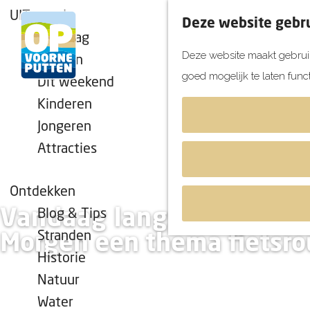
UITagenda
Deze website gebru
Vandaag
Deze website maakt gebruik
Morgen
goed mogelijk te laten func
Dit weekend
G
Kinderen
a
Jongeren
n
Attracties
a
a
r
Ontdekken
d
Vandaag langs de fietsk
Blog & Tips
e
Stranden
Morgen een thema fietsro
h
Historie
o
Natuur
m
Water