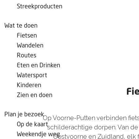
e
Streekproducten
p
a
Wat te doen
g
Fietsen
e
Wandelen
Routes
Eten en Drinken
Watersport
Kinderen
Fi
Zien en doen
Plan je bezoek
Op Voorne-Putten verbinden fiet
Op de kaart
schilderachtige dorpen. Van de 
Weekendje weg
Oostvoorne en Zuidland, elk f