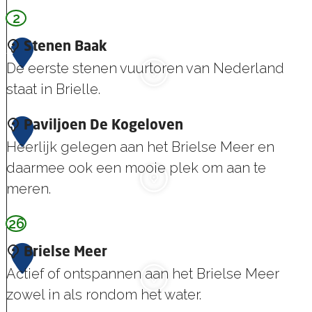
n
o
l
2
V
s
r
Z
o
e
5
n
Stenen Baak
e
o
M
De eerste stenen vuurtoren van Nederland
e
e
r
e
staat in Brielle.
b
m
e
u
a
S
6
r
Paviljoen De Kogeloven
r
l
t
Heerlijk gelegen aan het Brielse Meer en
g
i
e
daarmee ook een mooie plek om aan te
g
n
meren.
G
e
26
P
e
n
a
m
B
7
Brielse Meer
v
e
a
Actief of ontspannen aan het Brielse Meer
i
e
a
zowel in als rondom het water.
l