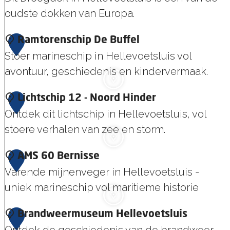
i
n
oudste dokken van Europa.
j
e
n
D
1
Ramtorenschip De Buffel
e
r
Stoer marineschip in Hellevoetsluis vol
0
k
o
avontuur, geschiedenis en kindervermaak.
e
o
r
R
1
Lichtschip 12 - Noord Hinder
g
k
a
Ontdek dit lichtschip in Hellevoetsluis, vol
1
d
m
stoere verhalen van zee en storm.
o
t
k
L
1
AMS 60 Bernisse
o
J
i
Varende mijnenveger in Hellevoetsluis -
2
r
a
c
uniek marineschip vol maritieme historie
e
n
h
n
B
A
1
Brandweermuseum Hellevoetsluis
t
s
l
M