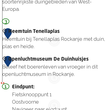
soortenrijkste duingebieden van West-
o
t
H
s
t
Europa.
e
e
e
r
k
r
l
a
3
V
l
n
o
2
Heemtuin Tenellaplas
e
d
o
Heemtuin bij Tenellaplas Rockanje met duin,
0
v
R
r
plas en heide.
o
o
n
e
c
e
H
2
Openluchtmuseum De Duinhuisjes
t
k
s
e
Beleef het boerenleven van vroeger in dit
1
s
a
D
e
openluchtmuseum in Rockanje.
l
n
u
m
u
1
O
j
Eindpunt:
i
t
i
p
Fietsknooppunt 1
e
n
u
s
e
Oostvoorne
i
n
Navigeer naar eindpunt