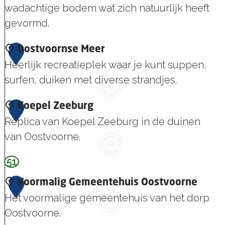
wadachtige bodem wat zich natuurlijk heeft
gevormd.
S
2
Oostvoornse Meer
l
Heerlijk recreatieplek waar je kunt suppen,
i
surfen, duiken met diverse strandjes.
k
O
3
Koepel Zeeburg
k
o
Replica van Koepel Zeeburg in de duinen
e
s
van Oostvoorne.
n
t
v
51
K
v
a
o
o
4
Voormalig Gemeentehuis Oostvoorne
n
e
o
Het voormalige gemeentehuis van het dorp
V
p
r
Oostvoorne.
o
e