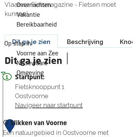
e
a
Vlaamse Fietsmagazine - Fietsen moet
e
e
Overnachten
r
n
t
kunnen!
Vakantie
H
s
Bereikbaarheid
e
l
l
u
Dit ga je zien
Beschrijving
Knoo
Op stap in
l
i
e
Voorne aan Zee
s
Dit ga je zien
v
Nissewaard
o
Omgeving
1
Startpunt:
e
Fietsknooppunt 1
t
s
Oostvoorne
l
Navigeer naar startpunt
u
i
1
Slikken van Voorne
s
Een natuurgebied in Oostvoorne met