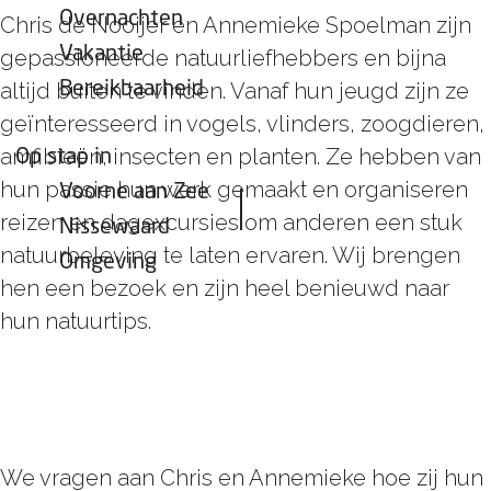
Overnachten
Chris de Nooijer en Annemieke Spoelman zijn
Vakantie
gepassioneerde natuurliefhebbers en bijna
altijd buiten te vinden. Vanaf hun jeugd zijn ze
Bereikbaarheid
geïnteresseerd in vogels, vlinders, zoogdieren,
amfibieën, insecten en planten. Ze hebben van
Op stap in
hun passie hun werk gemaakt en organiseren
Voorne aan Zee
reizen en dagexcursies om anderen een stuk
Nissewaard
natuurbeleving te laten ervaren. Wij brengen
Omgeving
hen een bezoek en zijn heel benieuwd naar
hun natuurtips.
We vragen aan Chris en Annemieke hoe zij hun