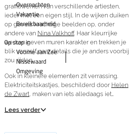
n
d
v
r
v
n
e
Overnachten
b
n
graffitiwerken van verschillende artiesten,
e
l
e
a
e
v
n
a
ieder met een eigen stijl. In de wijken duiken
Vakantie
n
a
e
s
e
e
a
op gevels krachtige beelden op, onder
Bereikbaarheid
a
n
n
e
n
andere van
Nina Valkhoff
. Haar kleurrijke
n
n
werken geven muren karakter en trekken je
Op stap in
blik vanzelf naar details die je anders voorbij
Voorne aan Zee
zou rijden.
Nissewaard
Omgeving
Ook in kleinere elementen zit verrassing.
Elektriciteitskastjes, beschilderd door
Helen
de Zwart
, maken van iets alledaags iet…
Lees verder