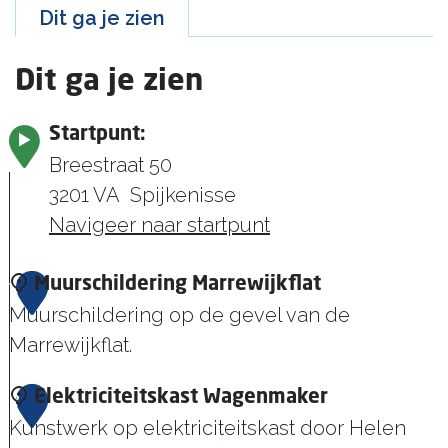
Dit ga je zien
Dit ga je zien
Startpunt:
Breestraat 50
3201 VA
Spijkenisse
Navigeer naar startpunt
1
Muurschildering Marrewijkflat
Muurschildering op de gevel van de
Marrewijkflat.
M
2
Elektriciteitskast Wagenmaker
u
Kunstwerk op elektriciteitskast door Helen