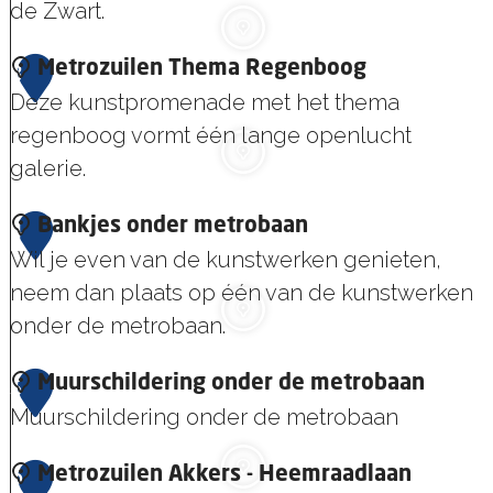
u
de Zwart.
r
E
3
Metrozuilen Thema Regenboog
s
l
Deze kunstpromenade met het thema
c
e
regenboog vormt één lange openlucht
h
k
galerie.
i
t
l
M
4
Bankjes onder metrobaan
r
d
e
Wil je even van de kunstwerken genieten,
i
e
t
neem dan plaats op één van de kunstwerken
c
r
r
onder de metrobaan.
i
i
o
t
n
B
5
Muurschildering onder de metrobaan
z
e
g
a
Muurschildering onder de metrobaan
u
i
M
n
i
t
a
M
6
Metrozuilen Akkers - Heemraadlaan
k
l