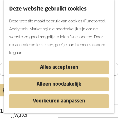
UITagenda
F
K
Z
Deze website gebruikt cookies
Vandaag
a
a
o
M
Deze website maakt gebruik van cookies (Functioneel,
Morgen
v
a
e
e
Analytisch, Marketing) die noodzakelijk zijn om de
Dit weekend
o
r
k
n
G
website zo goed mogelijk te laten functioneren. Door
Kinderen
r
t
e
u
a
Speciaal voor kinderen
op accepteren te klikken, geef je aan hiermee akkoord
i
n
Jongeren
n
te gaan.
e
Attracties
a
W
W
S
t
a
a
a
o
Alles accepteren
Vandaag
Morgen
Dit weekend
e
r
Ontdekken
K
t
n
r
n
d
i
z
Blog & Tips
n
t
Alleen noodzakelijk
e
e
o
e
e
Filter
Stranden
h
s
e
e
e
Historie
Voorkeuren aanpassen
o
d
k
r
r
Natuur
S
1 t/m 24 van 84
m
a
j
o
Water
o