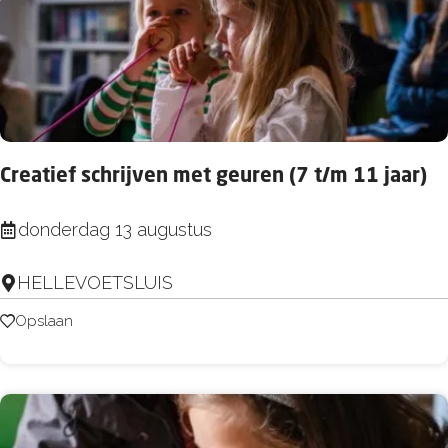
H
n
e
t
l
i
l
s
e
v
Creatief schrijven met geuren (7 t/m 11 jaar)
o
e
C
donderdag 13 augustus
t
r
s
HELLEVOETSLUIS
e
l
a
Opslaan
Opslaan
u
t
i
i
s
e
V
f