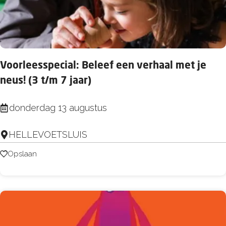
e
s
s
c
t
h
i
r
n
Voorleesspecial: Beleef een verhaal met je
i
g
neus! (3 t/m 7 jaar)
j
d
v
V
donderdag 13 augustus
a
e
o
g
n
HELLEVOETSLUIS
o
e
m
r
Opslaan
Opslaan
n
e
l
t
e
g
e
e
s
u