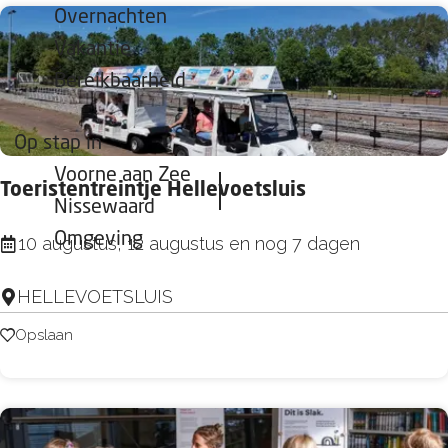
Overnachten
e
k
Vakantie
B
Bereikbaarheid
r
u
Op stap in
n
Voorne aan Zee
Toeristentreintje Hellevoetsluis
o
Nissewaard
t
Omgeving
T
10 augustus, 12 augustus en nog 7 dagen
t
o
i
HELLEVOETSLUIS
e
B
r
Opslaan
Opslaan
e
i
a
s
c
t
h