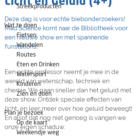
Licht en Geluid (4+)
e
Streekproducten
p
Deze dag is voor echte biebonderzoekers!
a
Wat te doen
Mad Science komt naar de Bibliotheek voor
g
Fietsen
een nieuwe show en met spannende
e
Wandelen
funstations.
Routes
Eten en Drinken
Een echte professor neemt je mee in de
Watersport
wereld van wetenschap, techniek en
Kinderen
chemie. We gaan sneller dan het geluid met
Zien en doen
deze show. Ontdek speciale effecten van
licht, en leer meer over hoe geluid beweegt!
Plan je bezoek
En alsof dat nog niet genoeg is vangen we
Op de kaart
onze eigen schaduw.
Weekendje weg