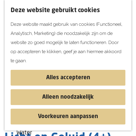
UITagenda
F
K
Z
Deze website gebruikt cookies
Vandaag
a
a
o
M
Deze website maakt gebruik van cookies (Functioneel,
Morgen
v
a
e
e
Analytisch, Marketing) die noodzakelijk zijn om de
Dit weekend
o
r
k
n
G
website zo goed mogelijk te laten functioneren. Door
Kinderen
r
t
e
u
a
op accepteren te klikken, geef je aan hiermee akkoord
i
n
Jongeren
n
te gaan.
e
Attracties
a
t
a
Alles accepteren
e
r
Ontdekken
n
d
Blog & Tips
Alleen noodzakelijk
e
Stranden
h
Historie
Voorkeuren aanpassen
o
Natuur
Mad Science Show:
m
Water