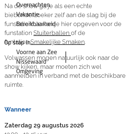
Overnachten
Na de show ga je als een echte
biebonderzoeker zelf aan de slag bij de
Vakantie
funstation! Je kan je hier opgeven voor de
Bereikbaarheid
funstation
Stuiterballen
of de
funtation
Smakelijke Smaken
.
Op stap in
Voorne aan Zee
Volwassen mogen natuurlijk ook naar de
Nissewaard
show kijken, maar moeten zich wel
Omgeving
aanmelden in verband met de beschikbare
ruimte.
Wanneer
Zaterdag 29 augustus 2026