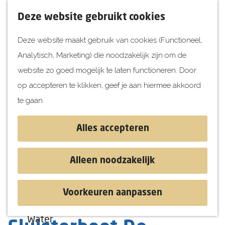
UITagenda
F
K
Z
Deze website gebruikt cookies
Vandaag
a
a
o
M
Deze website maakt gebruik van cookies (Functioneel,
Morgen
v
a
e
e
Analytisch, Marketing) die noodzakelijk zijn om de
Dit weekend
o
r
k
n
G
website zo goed mogelijk te laten functioneren. Door
Kinderen
r
t
e
u
a
op accepteren te klikken, geef je aan hiermee akkoord
i
n
Jongeren
n
te gaan.
e
Attracties
a
t
a
Alles accepteren
e
r
Ontdekken
n
d
Blog & Tips
Alleen noodzakelijk
e
Stranden
h
Historie
Voorkeuren aanpassen
o
Natuur
Vleermuizentocht met
m
Water