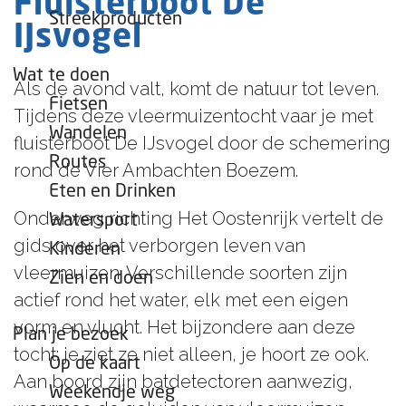
Fluisterboot De
e
Streekproducten
IJsvogel
p
a
Wat te doen
Als de avond valt, komt de natuur tot leven.
g
Fietsen
Tijdens deze vleermuizentocht vaar je met
e
Wandelen
fluisterboot De IJsvogel door de schemering
Routes
rond de Vier Ambachten Boezem.
Eten en Drinken
Onderweg richting Het Oostenrijk vertelt de
Watersport
gids over het verborgen leven van
Kinderen
vleermuizen. Verschillende soorten zijn
Zien en doen
actief rond het water, elk met een eigen
vorm en vlucht. Het bijzondere aan deze
Plan je bezoek
tocht: je ziet ze niet alleen, je hoort ze ook.
Op de kaart
Aan boord zijn batdetectoren aanwezig,
Weekendje weg