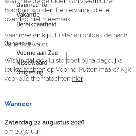
waarmee de geluiden van vleermuizen
Overnachten
hoorbaar worden. Een ervaring die je
Vakantie
overdag niet meemaakt.
Bereikbaarheid
Vaar mee en kijk, luister en ontdek de nacht
Op stap in
vanaf het water.
Voorne aan Zee
Wist je dat de Fluisterboot bijna dagelijks
Nissewaard
leukte tochten op Voorne-Putten maakt? Kijk
Omgeving
voor alle thematochten
hier
Wanneer
Zaterdag 22 augustus 2026
om 20.30 uur