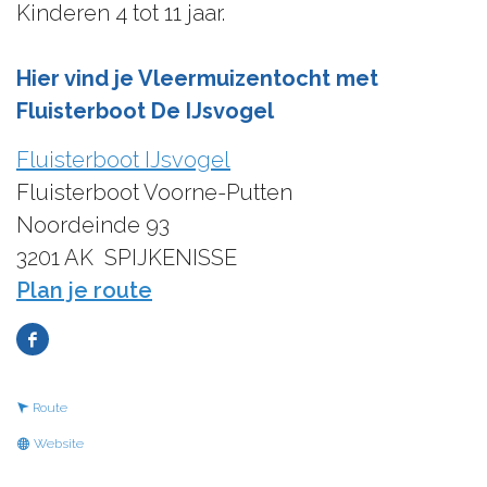
Kinderen 4 tot 11 jaar.
Hier vind je Vleermuizentocht met
Fluisterboot De IJsvogel
Fluisterboot IJsvogel
Fluisterboot Voorne-Putten
Noordeinde 93
3201 AK
SPIJKENISSE
n
Plan je route
a
F
a
a
r
n
Route
c
V
a
v
Website
e
l
a
a
b
e