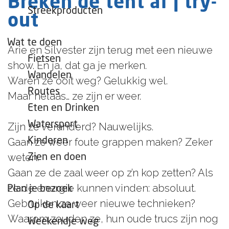
Breken de tent af | try-
e
Streekproducten
out
p
a
Wat te doen
Arie en Silvester zijn terug met een nieuwe
g
Fietsen
show. En ja, dat ga je merken.
e
Wandelen
Waren ze ooit weg? Gelukkig wel.
Routes
Maar helaas… ze zijn er weer.
Eten en Drinken
Watersport
Zijn ze veranderd? Nauwelijks.
Kinderen
Gaan ze weer foute grappen maken? Zeker
weten.
Zien en doen
Gaan ze de zaal weer op z’n kop zetten? Als
ze de energie kunnen vinden: absoluut.
Plan je bezoek
Gebruiken ze weer nieuwe technieken?
Op de kaart
Waarom zouden ze, hun oude trucs zijn nog
Weekendje weg