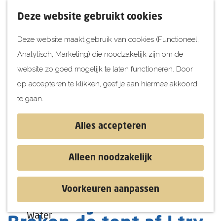
UITagenda
F
K
Z
Deze website gebruikt cookies
Vandaag
a
a
o
M
Deze website maakt gebruik van cookies (Functioneel,
Morgen
v
a
e
e
Analytisch, Marketing) die noodzakelijk zijn om de
Dit weekend
o
r
k
n
G
website zo goed mogelijk te laten functioneren. Door
Kinderen
r
t
e
u
a
op accepteren te klikken, geef je aan hiermee akkoord
i
n
Jongeren
n
te gaan.
e
Attracties
a
t
a
Alles accepteren
e
r
Ontdekken
n
d
Blog & Tips
Alleen noodzakelijk
e
Stranden
h
Historie
Voorkeuren aanpassen
o
Natuur
Arie en Sylvester:
m
Water