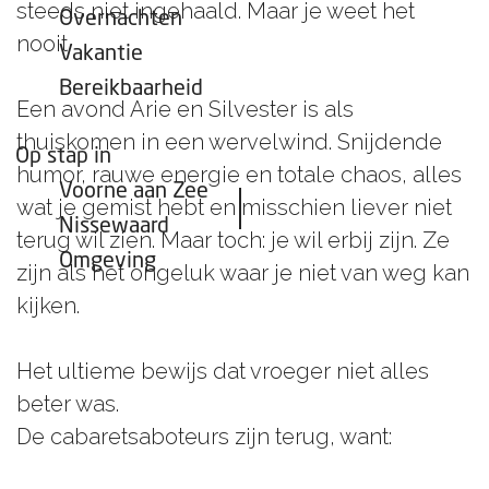
steeds niet ingehaald. Maar je weet het
Overnachten
nooit.
Vakantie
Bereikbaarheid
Een avond Arie en Silvester is als
thuiskomen in een wervelwind. Snijdende
Op stap in
humor, rauwe energie en totale chaos, alles
Voorne aan Zee
wat je gemist hebt en misschien liever niet
Nissewaard
terug wil zien. Maar toch: je wil erbij zijn. Ze
Omgeving
zijn als het ongeluk waar je niet van weg kan
kijken.
Het ultieme bewijs dat vroeger niet alles
beter was.
De cabaretsaboteurs zijn terug, want: