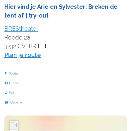
Hier vind je Arie en Sylvester: Breken de
tent af | try-out
BREStheater
Reede 2a
3232 CV
BRIELLE
n
Plan je route
a
a
n
Route
r
a
n
E-mail
A
a
a
A
Bel
r
r
a
r
v
Website
i
A
r
i
a
e
r
A
e
n
+
e
i
r
e
A