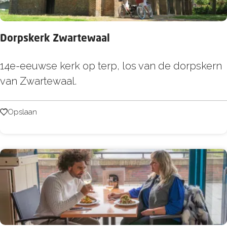
e
u
l
n
Dorpskerk Zwartewaal
t
O
D
14e-eeuwse kerk op terp, los van de dorpskern
p
o
van Zwartewaal.
z
r
o
p
Opslaan
Opslaan
o
s
m
k
e
e
r
r
l
k
a
Z
a
w
n