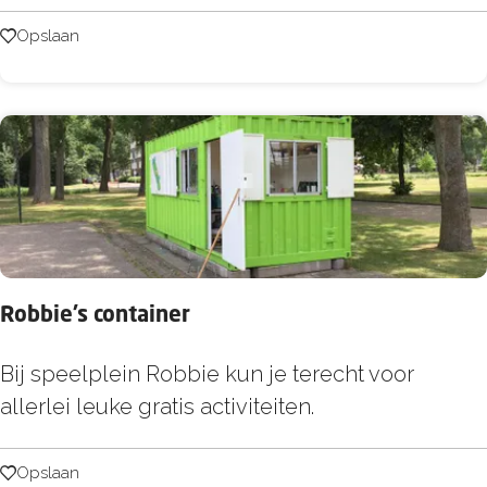
p
l
p
Opslaan
Opslaan
u
y
i
I
s
t
a
l
y
Robbie’s container
R
Bij speelplein Robbie kun je terecht voor
o
allerlei leuke gratis activiteiten.
b
b
Opslaan
Opslaan