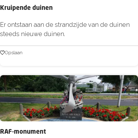
s
k
Kruipende duinen
t
D
K
Er ontstaan aan de strandzijde van de duinen
e
r
steeds nieuwe duinen.
L
u
o
i
Opslaan
Opslaan
o
p
d
e
s
n
d
e
d
u
i
RAF-monument
n