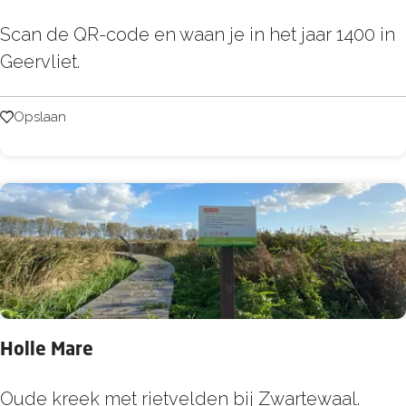
V
B
Scan de QR-code en waan je in het jaar 1400 in
e
e
Geervliet.
r
l
s
e
Opslaan
Opslaan
c
v
h
i
i
n
l
g
s
p
u
n
Holle Mare
t
B
H
Oude kreek met rietvelden bij Zwartewaal.