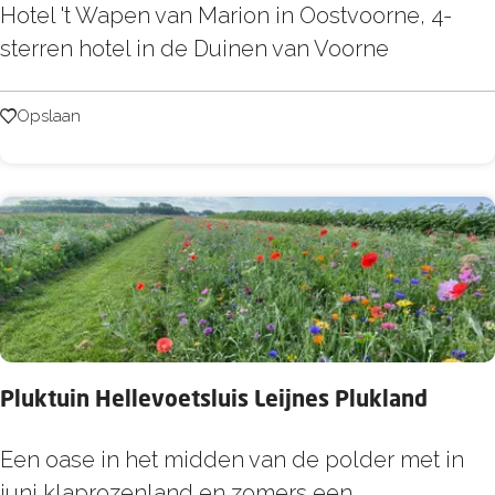
w
H
Hotel 't Wapen van Marion in Oostvoorne, 4-
d
e
o
sterren hotel in de Duinen van Voorne
l
e
t
a
l
e
Opslaan
Opslaan
n
i
l
d
n
'
g
t
e
W
n
a
p
e
n
Pluktuin Hellevoetsluis Leijnes Plukland
v
a
P
Een oase in het midden van de polder met in
n
l
juni klaprozenland en zomers een...