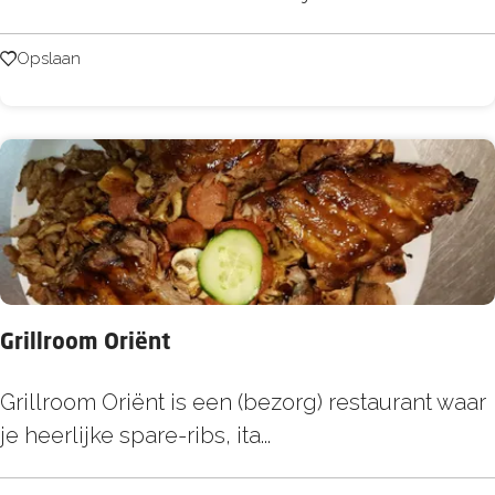
e
o
r
l
Opslaan
Opslaan
n
l
i
e
s
M
s
a
e
r
T
e
o
e
n
Grillroom Oriënt
e
G
Grillroom Oriënt is een (bezorg) restaurant waar
n
r
je heerlijke spare-ribs, ita...
N
i
u