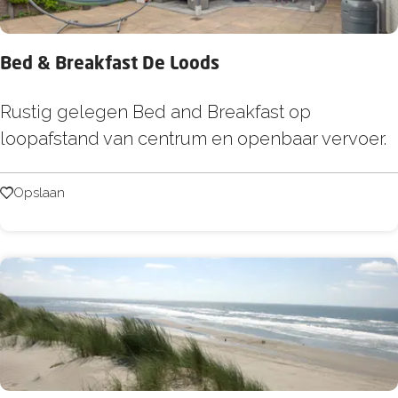
u
n
Bed & Breakfast De Loods
t
N
B
Rustig gelegen Bed and Breakfast op
i
e
loopafstand van centrum en openbaar vervoer.
e
d
u
&
Opslaan
Opslaan
w
B
e
r
Z
e
e
a
e
k
d
f
i
a
j