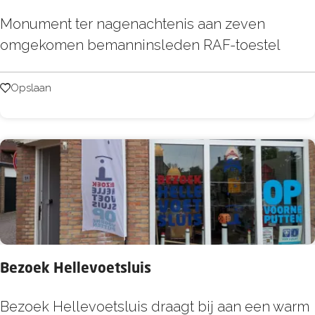
e
R
Monument ter nagenachtenis aan zeven
n
A
omgekomen bemanninsleden RAF-toestel
F
-
Opslaan
Opslaan
m
o
n
u
m
e
n
t
Bezoek Hellevoetsluis
B
Bezoek Hellevoetsluis draagt bij aan een warm