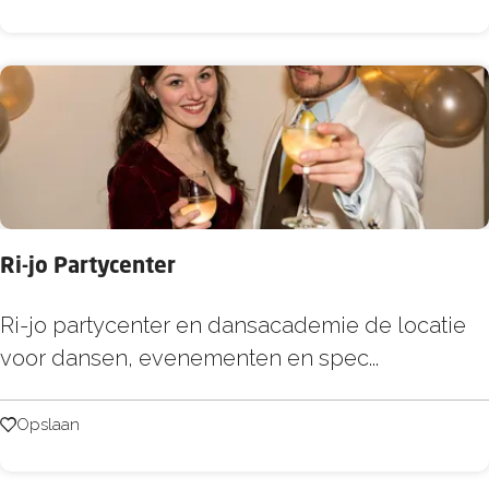
i
e
’
s
c
o
n
t
Ri-jo Partycenter
a
i
R
Ri-jo partycenter en dansacademie de locatie
n
i
voor dansen, evenementen en spec...
e
-
r
j
Opslaan
Opslaan
o
P