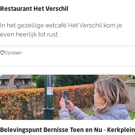
a
H
Restaurant Het Verschil
r
e
t
R
In het gezellige eetcafé Het Verschil kom je
l
e
e
even heerlijk tot rust.
l
w
s
e
a
t
Opslaan
Opslaan
v
a
a
o
l
u
e
r
t
a
s
n
l
t
u
H
i
e
s
Belevingspunt Bernisse Toen en Nu - Kerkplein
t