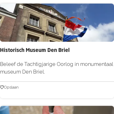
a
r
t
y
c
e
Historisch Museum Den Briel
n
t
H
Beleef de Tachtigjarige Oorlog in monumentaal
e
i
museum Den Briel.
r
s
t
Opslaan
Opslaan
o
r
i