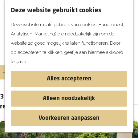
UITagenda
F
K
Z
Deze website gebruikt cookies
Vandaag
a
a
o
M
Deze website maakt gebruik van cookies (Functioneel,
Morgen
v
a
e
e
Analytisch, Marketing) die noodzakelijk zijn om de
Dit weekend
o
r
k
n
G
website zo goed mogelijk te laten functioneren. Door
Kinderen
r
t
e
u
a
Locaties
op accepteren te klikken, geef je aan hiermee akkoord
i
n
Jongeren
n
te gaan.
e
Attracties
a
W
S
Filter
t
a
a
o
Alles accepteren
e
r
Ontdekken
t
r
S
n
d
z
Blog & Tips
t
313 t/m 336 van 919
Alleen noodzakelijk
o
e
o
e
Stranden
resultaten
r
h
e
e
Historie
Voorkeuren aanpassen
t
o
k
r
Natuur
e
m
j
o
Water