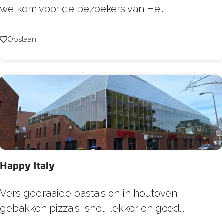
e
welkom voor de bezoekers van He...
z
o
Opslaan
Opslaan
e
k
H
e
l
l
e
v
Happy Italy
o
e
H
Vers gedraaide pasta's en in houtoven
t
a
gebakken pizza's, snel, lekker en goed...
s