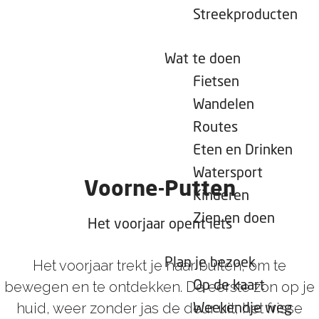
e
Streekproducten
p
a
Wat te doen
g
Fietsen
e
Wandelen
Routes
Eten en Drinken
Watersport
Voorne-Putten
Kinderen
Zien en doen
Het voorjaar opent iets
Plan je bezoek
Het voorjaar trekt je naar buiten, om te
bewegen en te ontdekken. De eerste zon op je
Op de kaart
huid, weer zonder jas de deur uit, het frisse
Weekendje weg