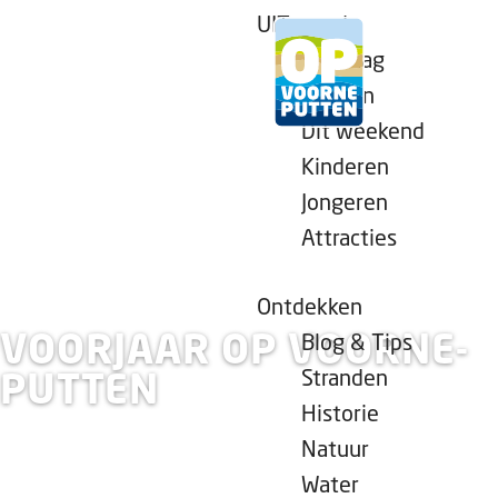
UITagenda
Vandaag
Morgen
Dit weekend
G
Kinderen
a
Jongeren
n
Attracties
a
a
r
Ontdekken
d
VOORJAAR OP VOORNE-
Blog & Tips
e
Stranden
PUTTEN
h
Historie
o
Natuur
m
Water