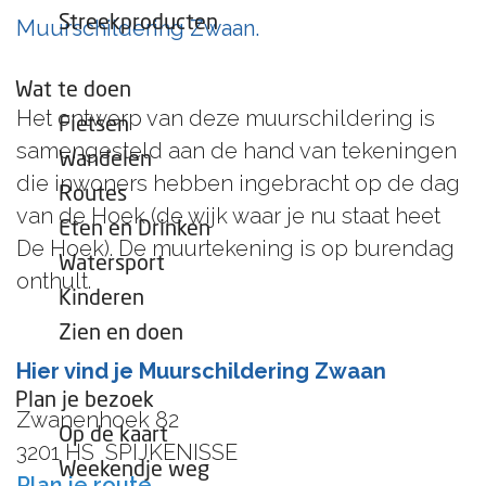
e
Streekproducten
Muurschildering Zwaan.
p
a
Wat te doen
g
Het ontwerp van deze muurschildering is
Fietsen
e
samengesteld aan de hand van tekeningen
Wandelen
die inwoners hebben ingebracht op de dag
Routes
van de Hoek (de wijk waar je nu staat heet
Eten en Drinken
De Hoek). De muurtekening is op burendag
Watersport
onthult.
Kinderen
Zien en doen
Hier vind je Muurschildering Zwaan
Plan je bezoek
Zwanenhoek 82
Op de kaart
3201 HS
SPIJKENISSE
Weekendje weg
n
Plan je route