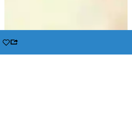
Opslaan
Leaflet
|
© OpenStreetMap contributors, Tiles style by Humanitarian OpenStreetMap Team hosted by
OpenStreetMap France
In de buurt