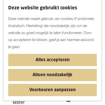
UITagenda
F
K
Z
Deze website gebruikt cookies
Vandaag
a
a
o
M
Deze website maakt gebruik van cookies (Functioneel,
Morgen
v
a
e
e
Analytisch, Marketing) die noodzakelijk zijn om de
Dit weekend
o
r
k
n
G
website zo goed mogelijk te laten functioneren. Door
Kinderen
r
t
e
u
a
op accepteren te klikken, geef je aan hiermee akkoord
i
n
Jongeren
n
te gaan.
e
Attracties
a
t
a
Alles accepteren
e
r
Ontdekken
n
d
Blog & Tips
Alleen noodzakelijk
e
Stranden
h
Historie
Voorkeuren aanpassen
o
Natuur
Muurschildering Zwaan
m
Water