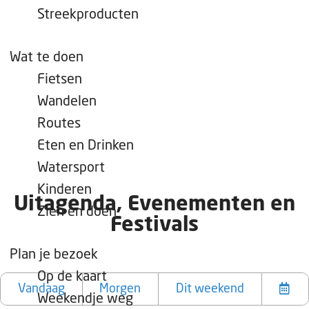
e
Streekproducten
p
a
Wat te doen
g
Fietsen
e
Wandelen
Routes
Eten en Drinken
Watersport
Kinderen
Uitagenda, Evenementen en
Zien en doen
Festivals
Plan je bezoek
W
W
S
Op de kaart
a
a
o
Vandaag
Morgen
Dit weekend
Weekendje weg
K
t
n
r