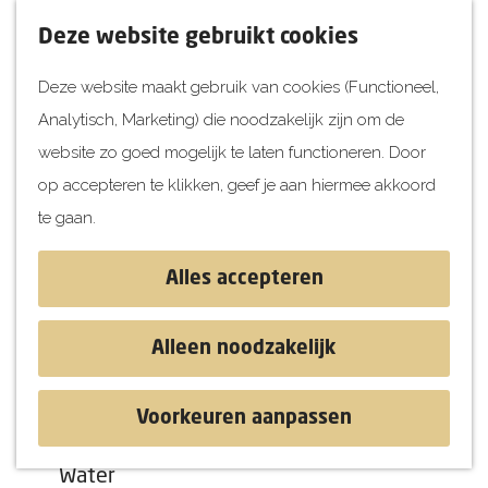
UITagenda
F
K
Z
Deze website gebruikt cookies
Vandaag
a
a
o
M
Deze website maakt gebruik van cookies (Functioneel,
Morgen
v
a
e
e
Analytisch, Marketing) die noodzakelijk zijn om de
Dit weekend
o
r
k
n
G
website zo goed mogelijk te laten functioneren. Door
Kinderen
r
t
e
u
a
op accepteren te klikken, geef je aan hiermee akkoord
i
n
Jongeren
n
te gaan.
e
Attracties
a
t
a
Alles accepteren
e
r
Ontdekken
n
d
Blog & Tips
Alleen noodzakelijk
Uitagenda
e
Stranden
h
Historie
Voorkeuren aanpassen
o
Natuur
m
Water