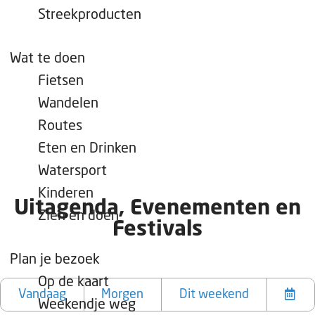
e
Streekproducten
p
a
Wat te doen
g
Fietsen
e
Wandelen
Routes
Eten en Drinken
Watersport
Kinderen
Uitagenda, Evenementen en
Zien en doen
Festivals
Plan je bezoek
W
W
S
Op de kaart
a
a
o
Vandaag
Morgen
Dit weekend
Weekendje weg
K
t
n
r