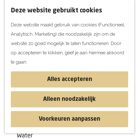
UITagenda
F
K
Z
Deze website gebruikt cookies
Vandaag
a
a
o
M
Deze website maakt gebruik van cookies (Functioneel,
Morgen
v
a
e
e
Analytisch, Marketing) die noodzakelijk zijn om de
Dit weekend
o
r
k
n
G
website zo goed mogelijk te laten functioneren. Door
Kinderen
r
t
e
u
a
op accepteren te klikken, geef je aan hiermee akkoord
i
n
Jongeren
n
te gaan.
e
Attracties
a
t
a
Alles accepteren
e
r
Ontdekken
n
d
Blog & Tips
Alleen noodzakelijk
Uitagenda
e
Stranden
h
Historie
Voorkeuren aanpassen
o
Natuur
m
Water