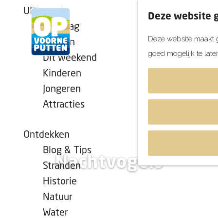
UITagenda
Deze website g
Vandaag
Deze website maakt g
Morgen
goed mogelijk te late
Dit weekend
G
Kinderen
a
Jongeren
n
Attracties
a
a
r
Ontdekken
d
Blog & Tips
Nachtvogels
e
Stranden
h
Historie
o
Natuur
m
Water