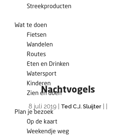
e
Streekproducten
p
a
Wat te doen
g
Fietsen
e
Wandelen
Routes
Eten en Drinken
Watersport
Kinderen
Nachtvogels
Zien en doen
8 juli 2019
|
|
|
Ted C.J. Sluijter
Plan je bezoek
Op de kaart
Weekendje weg