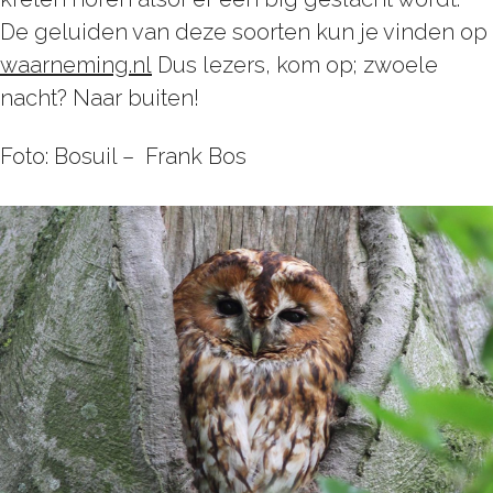
De geluiden van deze soorten kun je vinden op
waarneming.nl
Dus lezers, kom op; zwoele
nacht? Naar buiten!
Foto: Bosuil – Frank Bos