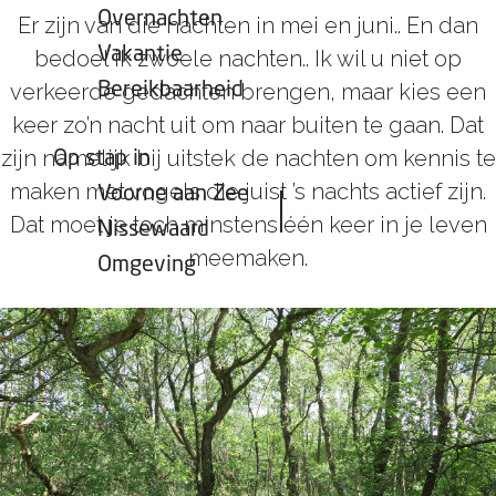
Overnachten
Er zijn van die nachten in mei en juni.. En dan
Vakantie
bedoel ik zwoele nachten.. Ik wil u niet op
verkeerde gedachten brengen, maar kies een
Bereikbaarheid
keer zo’n nacht uit om naar buiten te gaan. Dat
zijn namelijk bij uitstek de nachten om kennis te
Op stap in
maken met vogels die juist ’s nachts actief zijn.
Voorne aan Zee
Dat moet je toch minstens één keer in je leven
Nissewaard
meemaken.
Omgeving