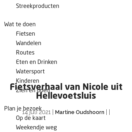
e
Streekproducten
p
a
Wat te doen
g
Fietsen
e
Wandelen
Routes
Eten en Drinken
Watersport
Kinderen
Fietsverhaal van Nicole uit
Zien en doen
Hellevoetsluis
Plan je bezoek
14 juli 2021
|
|
|
Martine Oudshoorn
Op de kaart
Weekendje weg