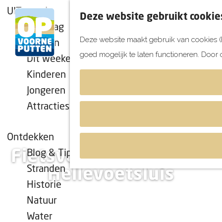
UITagenda
Deze website gebruikt cookie
Vandaag
Deze website maakt gebruik van cookies (F
Morgen
goed mogelijk te laten functioneren. Door 
Dit weekend
G
Kinderen
a
Jongeren
n
Attracties
a
a
r
Ontdekken
d
Fietsverhaal Nicole uit
Blog & Tips
e
Stranden
Hellevoetsluis
h
Historie
o
Natuur
m
Water