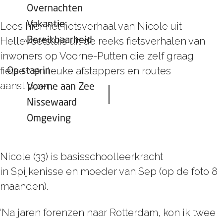
Overnachten
Vakantie
Lees hier het fietsverhaal van Nicole uit
Hellevoetsluis uit de reeks fietsverhalen van
Bereikbaarheid
inwoners op Voorne-Putten die zelf graag
fietsen en leuke afstappers en routes
Op stap in
aanstippen.
Voorne aan Zee
Nissewaard
Omgeving
Nicole (33) is basisschoolleerkracht
in Spijkenisse en moeder van Sep (op de foto 8
maanden).
‘Na jaren forenzen naar Rotterdam, kon ik twee