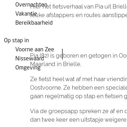
Overnachten
Hier het fietsverhaal van Pia uit Bri
Vakantie
leuke afstappers en routes aanstipp
Bereikbaarheid
Op stap in
Voorne aan Zee
Pia (82) is geboren en getogen in O
Nissewaard
Maarland in Brielle.
Omgeving
Ze fietst heel wat af met haar vrien
Oostvoorne. Ze hebben een speciale 
gaan regelmatig op stap en fietsen 
Via de groepsapp spreken ze af en 
dan twee keer een uitstapje weigeren