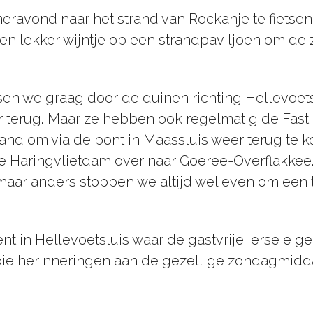
meravond naar het strand van Rockanje te fietse
n lekker wijntje op een strandpaviljoen om de z
en we graag door de duinen richting Hellevoetslu
terug.’ Maar ze hebben ook regelmatig de Fast
and om via de pont in Maassluis weer terug te 
de Haringvlietdam over naar Goeree-Overflakkee
aar anders stoppen we altijd wel even om een te
nt in Hellevoetsluis waar de gastvrije Ierse eige
oie herinneringen aan de gezellige zondagmidda