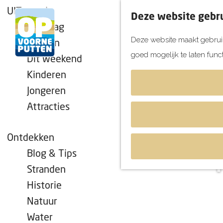
UITagenda
Deze website gebru
Vandaag
Deze website maakt gebruik
Morgen
goed mogelijk te laten func
Dit weekend
G
Kinderen
a
Jongeren
n
Attracties
a
a
r
Ontdekken
d
Blog & Tips
e
Stranden
h
Historie
o
Natuur
m
Water