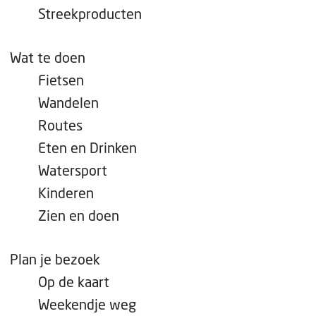
e
Streekproducten
p
a
Wat te doen
g
Fietsen
e
Wandelen
Routes
Eten en Drinken
Watersport
Kinderen
Zien en doen
Plan je bezoek
Op de kaart
Weekendje weg