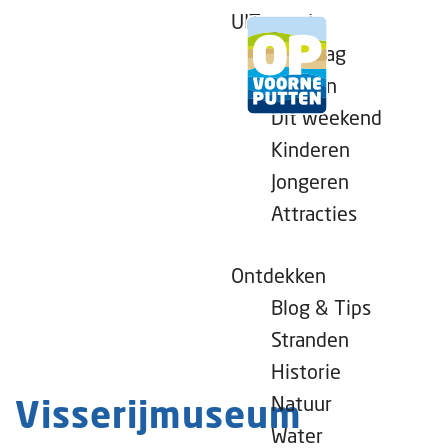
UITagenda
Vandaag
Morgen
Dit weekend
G
Kinderen
a
Jongeren
n
Attracties
a
a
r
Ontdekken
d
Blog & Tips
e
Stranden
h
Historie
o
Natuur
Visserijmuseum
m
Water