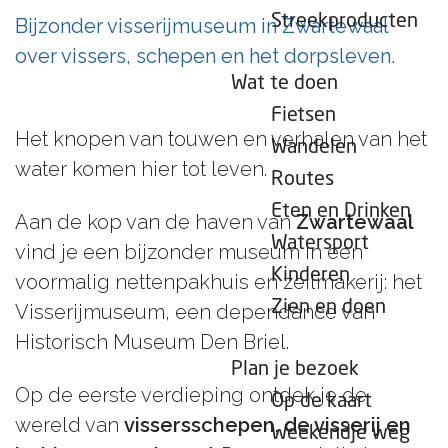
e
Streekproducten
Bijzonder visserijmuseum in Zwartewaal
p
over vissers, schepen en het dorpsleven.
a
Wat te doen
g
Fietsen
e
Het knopen van touwen en verhalen van het
Wandelen
water komen hier tot leven.
Routes
Eten en Drinken
Aan de kop van de haven van
Zwartewaal
Watersport
vind je een bijzonder museum in een
Kinderen
voormalig nettenpakhuis en zeilmakerij: het
Zien en doen
Visserijmuseum, een dependance van
Historisch Museum Den Briel.
Plan je bezoek
Op de eerste verdieping ontdek je de
Op de kaart
wereld van
vissersschepen, de visserij en
Weekendje weg