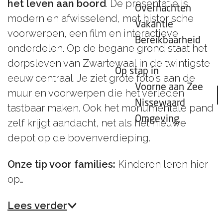
het leven aan boord
. De presentatie is
Overnachten
modern en afwisselend, met historische
Vakantie
voorwerpen, een film en interactieve
Bereikbaarheid
onderdelen. Op de begane grond staat het
dorpsleven van Zwartewaal in de twintigste
Op stap in
eeuw centraal. Je ziet grote foto's aan de
Voorne aan Zee
muur en voorwerpen die het verleden
Nissewaard
tastbaar maken. Ook het monumentale pand
Omgeving
zelf krijgt aandacht, net als het nieuwe
depot op de bovenverdieping.
Onze tip voor families:
Kinderen leren hier
op…
Lees verder