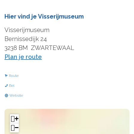
Hier vind je Visserijmuseum
Visserijmuseum
Bernissedijk 24
3238 BM
ZWARTEWAAL
n
Plan je route
a
a
n
Route
r
a
V
Bel
V
a
i
v
Website
i
r
s
a
s
V
s
n
+
s
i
e
V
−
e
s
r
i