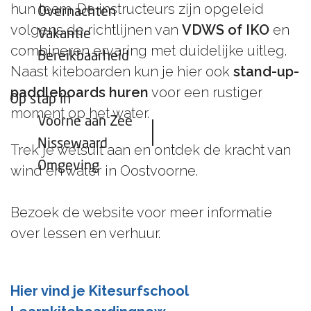
hun team. De instructeurs zijn opgeleid
Overnachten
volgens de richtlijnen van
VDWS of IKO
en
Vakantie
combineren ervaring met duidelijke uitleg.
Bereikbaarheid
Naast kiteboarden kun je hier ook
stand-up-
paddleboards huren
voor een rustiger
Op stap in
moment op het water.
Voorne aan Zee
Nissewaard
Trek je wetsuit aan en ontdek de kracht van
Omgeving
wind en water in Oostvoorne.
Bezoek de website voor meer informatie
over lessen en verhuur.
Hier vind je Kitesurfschool