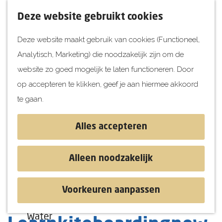
UITagenda
F
K
Z
Deze website gebruikt cookies
Vandaag
a
a
o
M
Deze website maakt gebruik van cookies (Functioneel,
Morgen
v
a
e
e
Analytisch, Marketing) die noodzakelijk zijn om de
Dit weekend
o
r
k
n
G
website zo goed mogelijk te laten functioneren. Door
Kinderen
r
t
e
u
a
op accepteren te klikken, geef je aan hiermee akkoord
i
n
Jongeren
n
te gaan.
e
Attracties
a
t
a
Alles accepteren
e
r
Ontdekken
n
d
Blog & Tips
Alleen noodzakelijk
e
Stranden
h
Historie
Voorkeuren aanpassen
o
Natuur
Kitesurfschool
m
Water