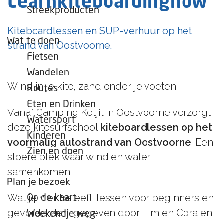
Learnkiteboardingnow
e
Streekproducten
p
Kiteboardlessen en SUP-verhuur op het
a
Wat te doen
strand van Oostvoorne.
g
Fietsen
e
Wandelen
Wind in je kite, zand onder je voeten.
Routes
Eten en Drinken
Vanaf Camping Ketjil in Oostvoorne verzorgt
Watersport
deze kitesurfschool
kiteboardlessen op het
Kinderen
voormalig autostrand van Oostvoorne
. Een
Zien en doen
stoere plek waar wind en water
samenkomen.
Plan je bezoek
Wat je hier beleeft: lessen voor beginners en
Op de kaart
gevorderden, gegeven door Tim en Cora en
Weekendje weg