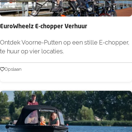
e
p
r
:
o
p
EuroWheelz E-chopper Verhuur
:
E
Ontdek Voorne-Putten op een stille E-chopper,
u
te huur op vier locaties.
r
o
Opslaan
Opslaan
W
h
e
e
l
z
E