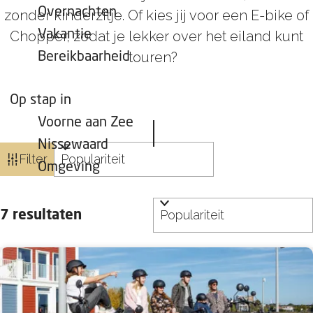
Overnachten
zonder kinderzitje. Of kies jij voor een E-bike of
Vakantie
Chopper, zodat je lekker over het eiland kunt
touren?
Bereikbaarheid
Op stap in
Voorne aan Zee
Nissewaard
W
S
Filter
Omgeving
a
o
t
r
S
z
t
7 resultaten
o
o
e
r
e
e
t
k
r
e
j
o
e