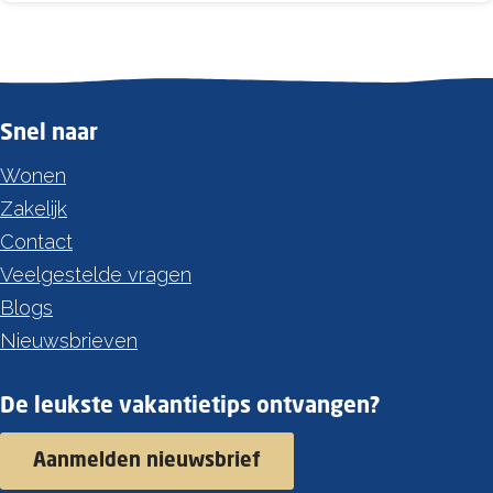
r
V
e
l
Snel naar
d
Wonen
e
Zakelijk
n
Contact
F
Veelgestelde vragen
i
Blogs
e
Nieuwsbrieven
t
s
De leukste vakantietips ontvangen?
v
e
Aanmelden nieuwsbrief
r