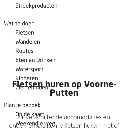
e
Streekproducten
p
a
Wat te doen
g
Fietsen
e
Wandelen
Routes
Eten en Drinken
Watersport
Kinderen
Fietsen huren op Voorne-
Zien en doen
Putten
Plan je bezoek
Op de kaart
Bij verschillende accomodaties en
Weekendje weg
ondernemers kun je fietsen huren, met of