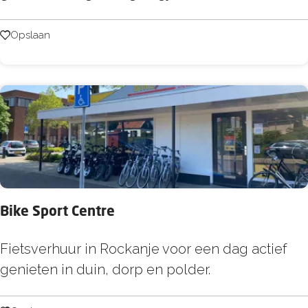
u
t
r
d
Opslaan
Opslaan
S
o
p
o
e
r
r
B
l
r
i
i
n
e
g
l
Bike Sport Centre
l
e
B
Fietsverhuur in Rockanje voor een dag actief
i
genieten in duin, dorp en polder.
k