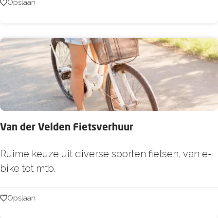
e
Opslaan
Opslaan
S
p
o
r
t
C
e
n
Van der Velden Fietsverhuur
t
r
V
Ruime keuze uit diverse soorten fietsen, van e-
e
a
bike tot mtb.
n
d
Opslaan
Opslaan
e