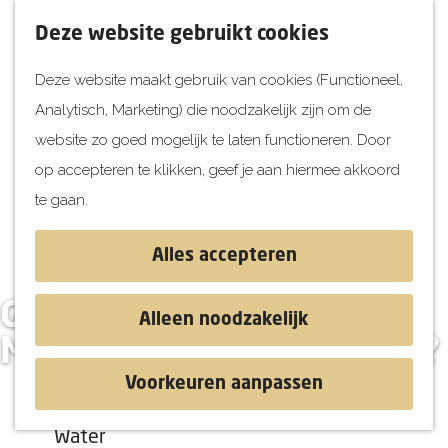
UITagenda
F
K
Z
Deze website gebruikt cookies
Vandaag
a
a
o
M
Deze website maakt gebruik van cookies (Functioneel,
Morgen
v
a
e
e
Analytisch, Marketing) die noodzakelijk zijn om de
Dit weekend
o
r
k
n
G
website zo goed mogelijk te laten functioneren. Door
Kinderen
r
t
e
u
a
op accepteren te klikken, geef je aan hiermee akkoord
i
n
Jongeren
n
te gaan.
e
Attracties
a
t
a
Alles accepteren
e
r
Ontdekken
n
d
Gisteren een tandem,
Blog & Tips
Alleen noodzakelijk
e
Stranden
Morgen een e-bike huren?
h
Historie
Voorkeuren aanpassen
o
Natuur
m
Water