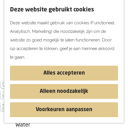
UITagenda
F
K
Z
Deze website gebruikt cookies
Vandaag
a
a
o
M
Deze website maakt gebruik van cookies (Functioneel,
Morgen
v
a
e
e
Analytisch, Marketing) die noodzakelijk zijn om de
Dit weekend
o
r
k
n
G
website zo goed mogelijk te laten functioneren. Door
Kinderen
r
t
e
u
a
op accepteren te klikken, geef je aan hiermee akkoord
i
n
Jongeren
n
te gaan.
e
Attracties
a
t
a
Alles accepteren
e
r
Ontdekken
Gisteren een patatje,
n
d
Blog & Tips
Alleen noodzakelijk
Morgen een 5
e
Stranden
gangendiner?
h
Historie
Voorkeuren aanpassen
o
Natuur
m
Water