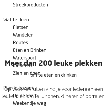
e
Streekproducten
p
a
Wat te doen
g
Fietsen
e
Wandelen
Routes
Eten en Drinken
Watersport
Meer dan 200 leuke plekken
Kinderen
Zien en doen
om te eten en drinken
Plan je bezoek
Op Voorne-Putten vind je voor iedereen een
leuke plek om te lunchen, dineren of borrelen.
Op de kaart
Weekendje weg