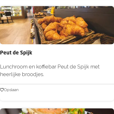
i
Peut de Spijk
P
Lunchroom en koffiebar Peut de Spijk met
e
heerlijke broodjes.
u
t
Opslaan
Opslaan
d
e
S