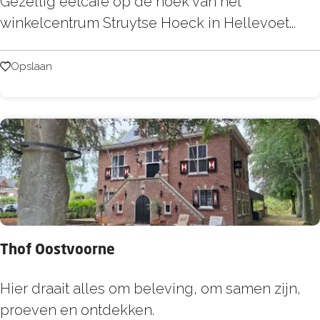
E
Gezellig eetcafé op de hoek van het
e
winkelcentrum Struytse Hoeck in Hellevoet...
t
c
Opslaan
Opslaan
a
f
é
'
t
H
o
e
Thof Oostvoorne
c
k
T
Hier draait alles om beleving, om samen zijn,
i
h
proeven en ontdekken.