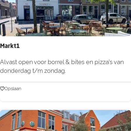
o
e
n
k
s
T
a
Markt1
v
e
M
Alvast open voor borrel & bites en pizza's van
r
a
donderdag t/m zondag.
n
r
e
k
Opslaan
Opslaan
t
1