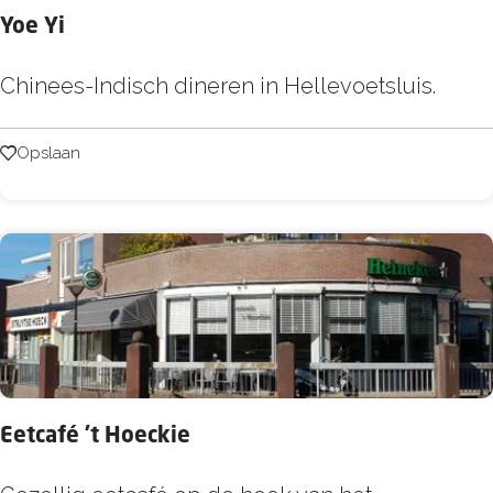
Yoe Yi
Y
Chinees-Indisch dineren in Hellevoetsluis.
o
e
Opslaan
Opslaan
Y
i
Eetcafé 't Hoeckie