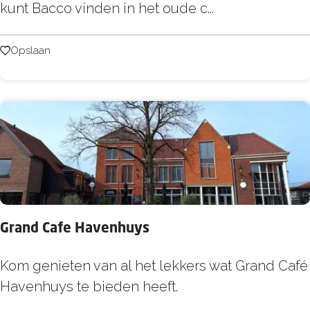
a
kunt Bacco vinden in het oude c...
o
c
e
c
Opslaan
Opslaan
k
o
Grand Cafe Havenhuys
G
Kom genieten van al het lekkers wat Grand Café
r
Havenhuys te bieden heeft.
a