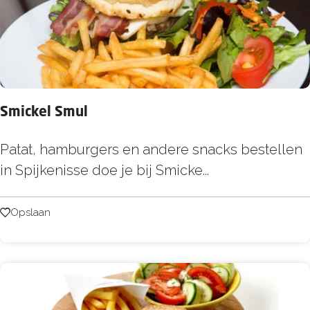
p
i
j
k
Smickel Smul
S
Patat, hamburgers en andere snacks bestellen
m
in Spijkenisse doe je bij Smicke...
i
c
Opslaan
Opslaan
k
e
l
S