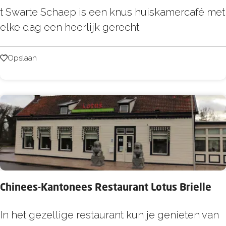
f
E
t Swarte Schaep is een knus huiskamercafé met
e
elke dag een heerlijk gerecht.
t
c
Opslaan
Opslaan
a
f
é
'
t
S
w
a
Chinees-Kantonees Restaurant Lotus Brielle
r
t
C
In het gezellige restaurant kun je genieten van
e