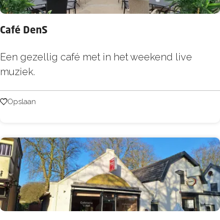
p
:
Café DenS
C
Een gezellig café met in het weekend live
a
muziek.
f
é
Opslaan
Opslaan
D
e
n
S