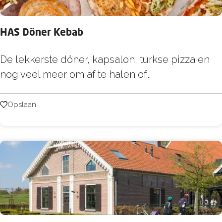
t
l
HAS Döner Kebab
a
n
H
De lekkerste döner, kapsalon, turkse pizza en
t
A
nog veel meer om af te halen of...
i
S
s
D
Opslaan
Opslaan
ö
n
e
r
K
e
b