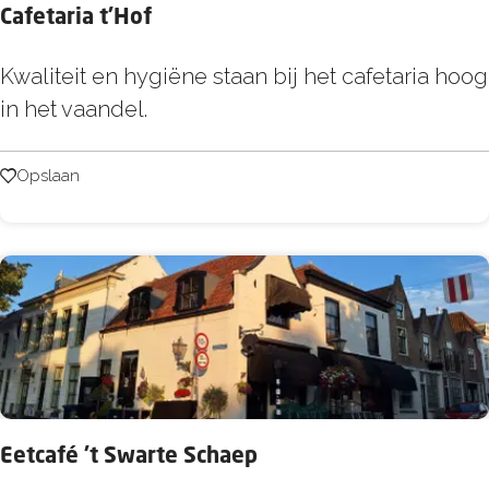
Cafetaria t'Hof
C
Kwaliteit en hygiëne staan bij het cafetaria hoog
a
in het vaandel.
f
e
Opslaan
Opslaan
t
a
r
i
a
t
'
H
Eetcafé 't Swarte Schaep
o