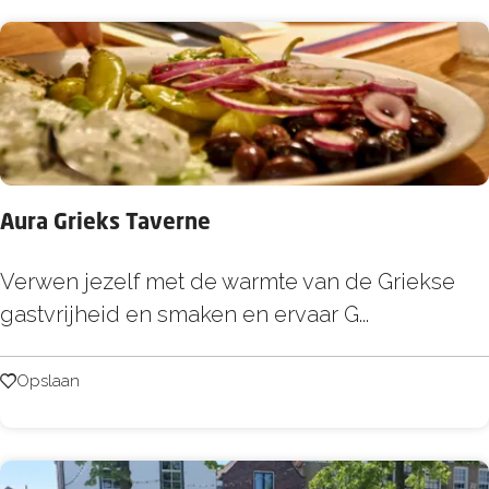
e
t
O
u
d
e
T
Aura Grieks Taverne
r
a
A
Verwen jezelf met de warmte van de Griekse
m
u
gastvrijheid en smaken en ervaar G...
s
r
t
a
Opslaan
Opslaan
a
G
t
r
i
i