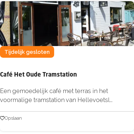
a
i
Tijdelijk gesloten
Café Het Oude Tramstation
C
Een gemoedelijk café met terras in het
a
voormalige tramstation van Hellevoetsl...
f
é
Opslaan
Opslaan
H