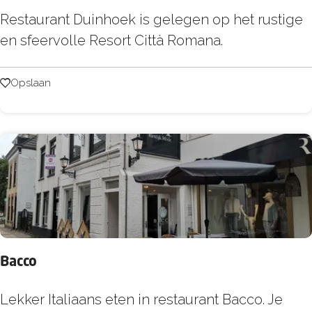
l
R
Restaurant Duinhoek is gelegen op het rustige
a
e
en sfeervolle Resort Città Romana.
a
s
r
t
Opslaan
Opslaan
s
a
h
u
o
r
e
a
v
n
e
t
D
u
Bacco
i
n
B
Lekker Italiaans eten in restaurant Bacco. Je
h