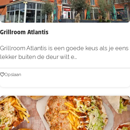
Grillroom Atlantis
G
Grillroom Atlantis is een goede keus als je eens
r
lekker buiten de deur wilt e...
i
l
Opslaan
Opslaan
l
r
o
o
m
A