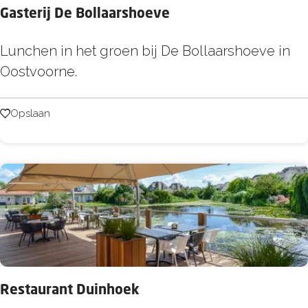
a
Gasterij De Bollaarshoeve
b
G
Lunchen in het groen bij De Bollaarshoeve in
a
Oostvoorne.
s
t
Opslaan
Opslaan
e
r
i
j
D
e
B
o
Restaurant Duinhoek
l