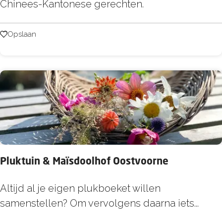
h
Chinees-Kantonese gerechten.
S
i
c
n
Opslaan
Opslaan
h
e
a
e
e
s
p
-
K
a
n
t
Pluktuin & Maïsdoolhof Oostvoorne
o
n
P
Altijd al je eigen plukboeket willen
e
l
samenstellen? Om vervolgens daarna iets...
e
u