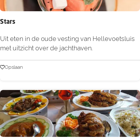
h
e
Stars
c
k
S
Uit eten in de oude vesting van Hellevoetsluis
p
t
met uitzicht over de jachthaven.
o
a
i
r
Opslaan
Opslaan
n
s
t