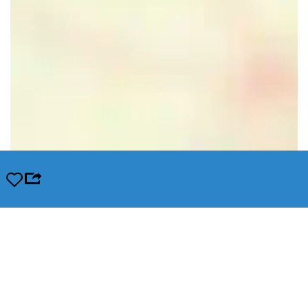
Opslaan
Leaflet
|
© OpenStreetMap contributors, Tiles style by Humanitarian OpenStreetMap Team hosted by
OpenStreetMap France