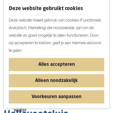
UITagenda
F
K
Z
Deze website gebruikt cookies
Vandaag
a
a
o
M
Deze website maakt gebruik van cookies (Functioneel,
Morgen
v
a
e
e
Analytisch, Marketing) die noodzakelijk zijn om de
Dit weekend
o
r
k
n
G
website zo goed mogelijk te laten functioneren. Door
Kinderen
r
t
e
u
a
op accepteren te klikken, geef je aan hiermee akkoord
i
n
Jongeren
n
te gaan.
e
Attracties
a
t
a
Alles accepteren
e
r
Ontdekken
n
d
Blog & Tips
Alleen noodzakelijk
e
Stranden
h
Historie
Voorkeuren aanpassen
o
Natuur
Domino's Pizza
m
Water