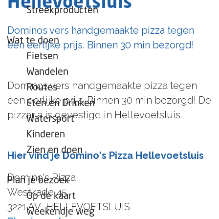
Hellevoetsluis
e
Streekproducten
p
Dominos vers handgemaakte pizza tegen
a
Wat te doen
een eerlijke prijs. Binnen 30 min bezorgd!
g
Fietsen
e
Wandelen
Dominos vers handgemaakte pizza tegen
Routes
een eerlijke prijs. Binnen 30 min bezorgd! De
Eten en Drinken
pizzaria is gevestigd in Hellevoetsluis.
Watersport
Kinderen
Zien en doen
Hier vind je Domino's Pizza Hellevoetsluis
Domino's Pizza
Plan je bezoek
Westkade 45
Op de kaart
3221 AV
HELLEVOETSLUIS
Weekendje weg