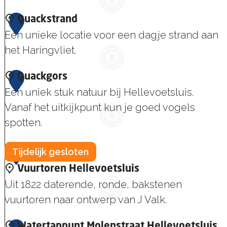
t
A
3
Quackstrand
P
n
Een unieke locatie voor een dagje strand aan
e
n
het Haringvliet.
n
a
s
Q
4
Quackgors
b
e
u
Een uniek stuk natuur bij Hellevoetsluis.
o
r
a
Vanaf het uitkijkpunt kun je goed vogels
s
d
c
spotten.
i
k
j
Q
5
s
Tijdelijk gesloten
k
u
t
Vuurtoren Hellevoetsluis
a
r
Uit 1822 daterende, ronde, bakstenen
c
a
vuurtoren naar ontwerp van J Valk.
k
n
g
V
Watertappunt Molenstraat Hellevoetsluis