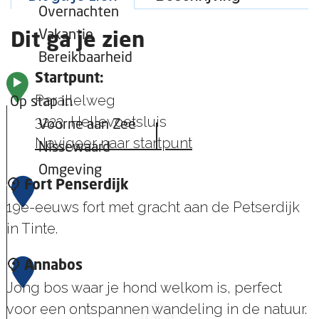
a
Overnachten
i
t
Vakantie
s
Dit ga je zien
H
Bereikbaarheid
e
Startpunt:
l
Parallelweg
l
Op stap in
3223
Hellevoetsluis
e
Voorne aan Zee
v
Navigeer naar startpunt
Nissewaard
o
Omgeving
e
1
Fort Penserdijk
t
19e-eeuws fort met gracht aan de Petserdijk
s
in Tinte.
l
u
F
2
Annabos
i
o
Jong bos waar je hond welkom is, perfect
s
r
voor een ontspannen wandeling in de natuur.