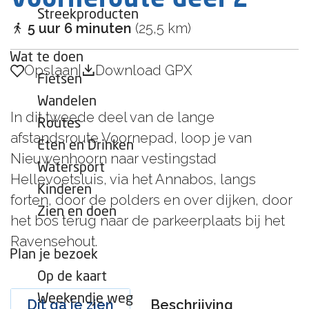
Voorneroute deel 2
e
t
a
i
o
Streekproducten
t
e
a
u
p
5 uur 6 minuten
(25,5 km)
o
n
j
r
a
r
c
t
r
d
a
k
s
p
t
h
Wat te doen
e
g
Opslaan
Opslaan
|
Download GPX
p
j
t
Fietsen
n
e
u
e
e
H
Wandelen
n
r
In dit tweede deel van de lange
e
Routes
t
s
afstandsroute Voornepad, loop je van
l
Eten en Drinken
M
h
Nieuwenhoorn naar vestingstad
l
o
u
Watersport
e
Hellevoetsluis, via het Annabos, langs
l
i
Kinderen
v
forten, door de polders en over dijken, door
e
s
Zien en doen
o
het bos terug naar de parkeerplaats bij het
n
e
s
Ravensehout.
t
Plan je bezoek
t
s
r
Op de kaart
l
a
Weekendje weg
Dit ga je zien
Beschrijving
u