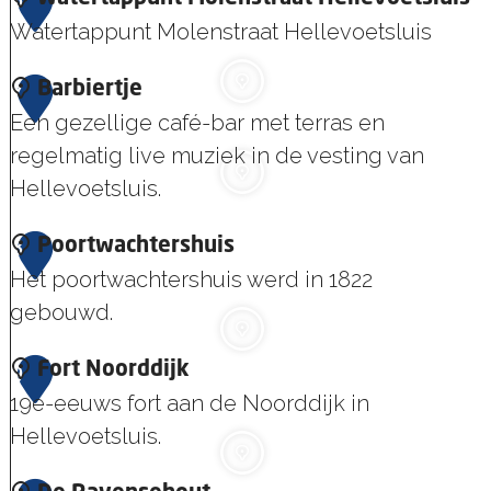
6
d
o
u
Watertappunt Molenstraat Hellevoetsluis
r
u
W
7
Barbiertje
s
r
a
Een gezellige café-bar met terras en
t
t
regelmatig live muziek in de vesting van
o
e
Hellevoetsluis.
r
r
e
B
8
Poortwachtershuis
t
n
a
Het poortwachtershuis werd in 1822
a
H
r
gebouwd.
p
e
b
p
l
P
9
Fort Noorddijk
i
u
l
o
19e-eeuws fort aan de Noorddijk in
e
n
e
o
Hellevoetsluis.
r
t
v
r
t
M