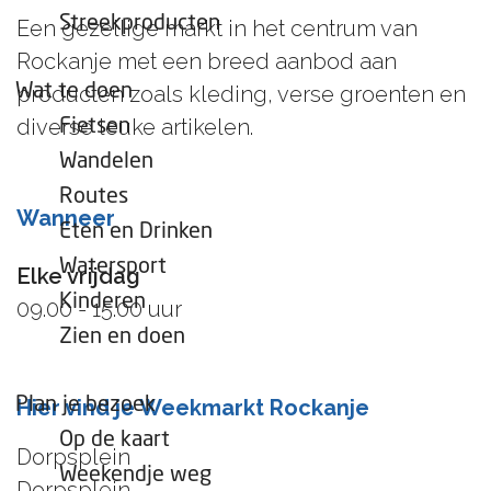
e
Streekproducten
Een gezellige markt in het centrum van
p
Rockanje met een breed aanbod aan
a
Wat te doen
producten zoals kleding, verse groenten en
g
diverse leuke artikelen.
Fietsen
e
Wandelen
Routes
Wanneer
Eten en Drinken
Watersport
Elke vrijdag
Kinderen
09.00 - 15.00 uur
Zien en doen
Plan je bezoek
Hier vind je Weekmarkt Rockanje
Op de kaart
Dorpsplein
Weekendje weg
Dorpsplein