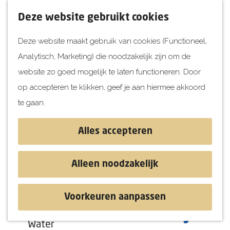
UITagenda
F
K
Z
Deze website gebruikt cookies
Vandaag
a
a
o
M
Deze website maakt gebruik van cookies (Functioneel,
Morgen
v
a
e
e
Analytisch, Marketing) die noodzakelijk zijn om de
Dit weekend
o
r
k
n
G
website zo goed mogelijk te laten functioneren. Door
Kinderen
r
t
e
u
a
op accepteren te klikken, geef je aan hiermee akkoord
i
n
Jongeren
n
te gaan.
e
Attracties
a
t
a
Alles accepteren
e
r
Ontdekken
n
d
Blog & Tips
Alleen noodzakelijk
e
Stranden
h
Historie
Voorkeuren aanpassen
o
Natuur
Weekmarkt Rockanje
m
Water