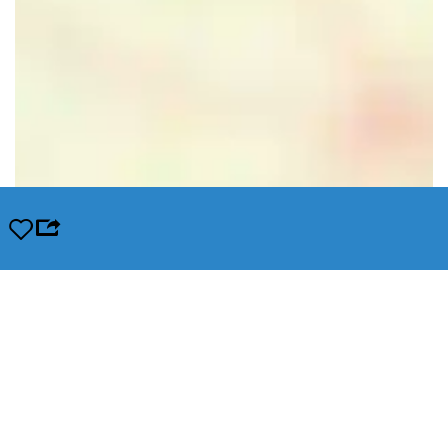
Opslaan
Leaflet
|
© OpenStreetMap contributors, Tiles style by Humanitarian OpenStreetMap Team hosted by
OpenStreetMap France