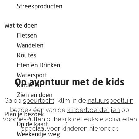
e
Streekproducten
p
a
Wat te doen
g
Fietsen
e
Wandelen
Routes
Eten en Drinken
Watersport
Op avontuur met de kids
Kinderen
Zien en doen
Ga op
speurtocht
, klim in de
natuurspeeltuin
,
bezoek één van de
kinderboerderijen
op
Plan je bezoek
Voorne-Putten of bekijk de leukste activiteiten
Op de kaart
speciaal voor kinderen hieronder.
Weekendje weg