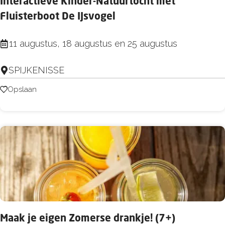
Interactieve Kinder-Natuurtocht met
o
Fluisterboot De IJsvogel
t
t
I
11 augustus, 18 augustus en 25 augustus
i
n
B
SPIJKENISSE
t
e
e
Opslaan
Opslaan
a
r
c
a
h
c
c
t
l
i
u
e
b
v
e
Maak je eigen Zomerse drankje! (7+)
K