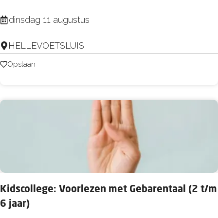
i
M
dinsdag 11 augustus
n
a
d
HELLEVOETSLUIS
a
e
k
Opslaan
Opslaan
r
j
-
e
N
e
a
i
t
g
u
e
u
n
r
Z
t
Kidscollege: Voorlezen met Gebarentaal (2 t/m
o
o
6 jaar)
m