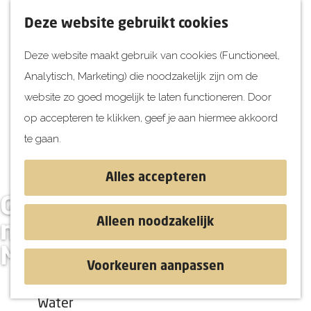
UITagenda
F
K
Z
Deze website gebruikt cookies
Vandaag
a
a
o
M
Deze website maakt gebruik van cookies (Functioneel,
Morgen
v
a
e
e
Analytisch, Marketing) die noodzakelijk zijn om de
Dit weekend
o
r
k
n
G
website zo goed mogelijk te laten functioneren. Door
Kinderen
r
t
e
u
a
op accepteren te klikken, geef je aan hiermee akkoord
i
n
Jongeren
n
te gaan.
e
Attracties
a
t
a
Alles accepteren
e
r
Ontdekken
Gisteren een
n
d
Blog & Tips
Alleen noodzakelijk
natuurspeeltuin,
e
Stranden
Morgen een excursie?
h
Historie
Voorkeuren aanpassen
o
Natuur
m
Water