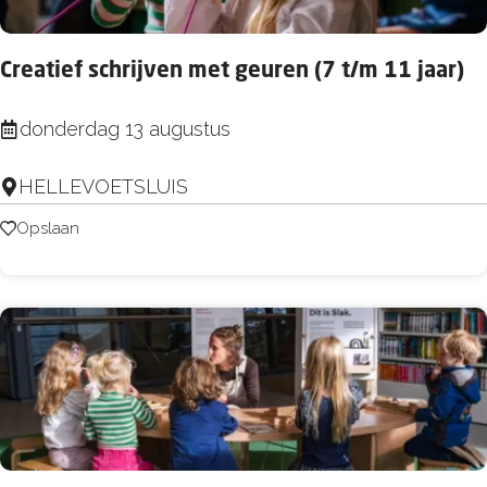
e
e
h
c
o
Creatief schrijven met geuren (7 t/m 11 jaar)
i
n
a
C
donderdag 13 augustus
d
l
r
!
:
HELLEVOETSLUIS
e
(
B
a
Opslaan
Opslaan
2
e
t
+
l
i
)
e
e
e
f
f
s
e
c
e
h
n