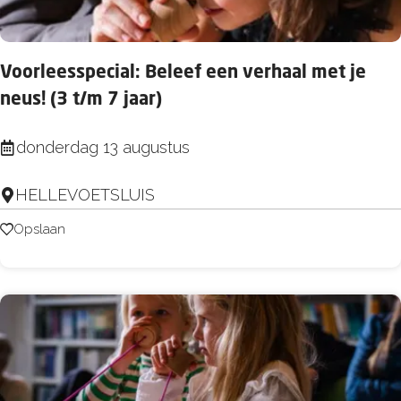
r
t
l
i
e
n
Voorleesspecial: Beleef een verhaal met je
e
g
neus! (3 t/m 7 jaar)
s
d
c
V
donderdag 13 augustus
a
l
o
g
u
HELLEVOETSLUIS
o
e
b
r
Opslaan
Opslaan
n
-
l
S
e
t
e
o
s
u
s
t
p