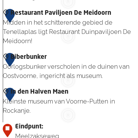
C
d
D
l
B
7
Restaurant Paviljoen De Meidoorn
u
u
u
e
Midden in het schitterende gebied de
i
i
b
z
Tenellaplas ligt Restaurant Duinpaviljoen De
n
n
o
Meidoorn!
m
e
e
R
8
Biberbunker
k
e
e
Oorlogsbunker verscholen in de duinen van
e
r
s
Oostvoorne, ingericht als museum.
r
B
t
s
r
B
9
In den Halven Maen
a
c
e
i
Kleinste museum van Voorne-Putten in
u
e
e
b
Rockanje.
r
n
d
e
a
t
e
I
Eindpunt:
r
n
r
W
n
Meelzakseweg