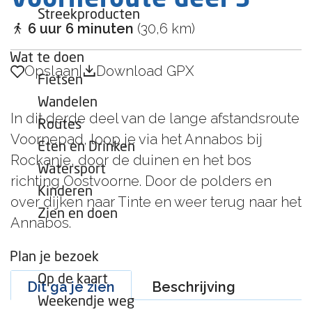
Voorneroute deel 3
c
n
s
s
i
e
e
r
r
Streekproducten
k
M
l
a
p
6 uur 6 minuten
u
(30,6 km)
e
j
a
j
c
m
a
e
e
e
Wat te doen
o
h
T
d
g
Opslaan
Opslaan
|
Download GPX
s
n
Fietsen
e
C
e
e
e
w
n
l
n
Wandelen
W
a
In dit derde deel van de lange afstandsroute
D
u
e
a
Routes
t
e
Voornepad, loop je via het Annabos bij
b
l
t
Eten en Drinken
e
M
Rockanje, door de duinen en het bos
l
e
r
Watersport
e
a
richting Oostvoorne. Door de polders en
r
Kinderen
i
p
over dijken naar Tinte en weer terug naar het
d
Zien en doen
l
Annabos.
o
a
o
s
Plan je bezoek
r
Op de kaart
Dit ga je zien
Beschrijving
n
Weekendje weg