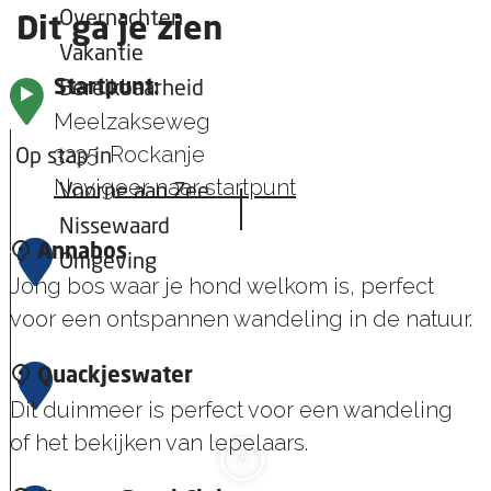
Overnachten
Dit ga je zien
Vakantie
Startpunt:
Bereikbaarheid
Meelzakseweg
3235
Rockanje
Op stap in
Navigeer naar startpunt
Voorne aan Zee
Nissewaard
1
Annabos
Omgeving
Jong bos waar je hond welkom is, perfect
voor een ontspannen wandeling in de natuur.
A
2
Quackjeswater
n
Dit duinmeer is perfect voor een wandeling
n
of het bekijken van lepelaars.
a