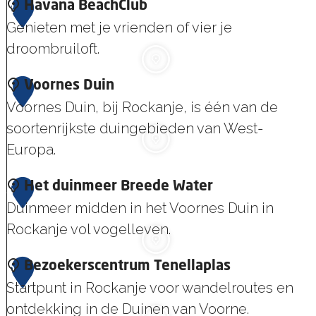
Q
3
Havana BeachClub
b
u
Genieten met je vrienden of vier je
o
a
droombruiloft.
s
c
H
4
Voornes Duin
k
a
Voornes Duin, bij Rockanje, is één van de
j
v
soortenrijkste duingebieden van West-
e
a
Europa.
s
n
w
V
5
Het duinmeer Breede Water
a
a
o
Duinmeer midden in het Voornes Duin in
B
t
o
Rockanje vol vogelleven.
e
e
r
a
r
H
6
Bezoekerscentrum Tenellaplas
n
c
e
Startpunt in Rockanje voor wandelroutes en
e
h
t
ontdekking in de Duinen van Voorne.
s