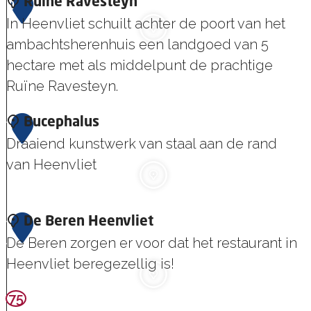
e
k
9
Ruïne Ravesteyn
k
l
c
In Heenvliet schuilt achter de poort van het
P
h
k
ambachtsherenhuis een landgoed van 5
a
u
s
hectare met als middelpunt de prachtige
a
i
a
Ruïne Ravesteyn.
r
s
c
d
R
1
Bucephalus
k
u
Draaiend kunstwerk van staal aan de rand
0
ï
van Heenvliet
n
e
B
1
De Beren Heenvliet
R
u
De Beren zorgen er voor dat het restaurant in
1
a
c
Heenvliet beregezellig is!
v
e
e
p
75
D
s