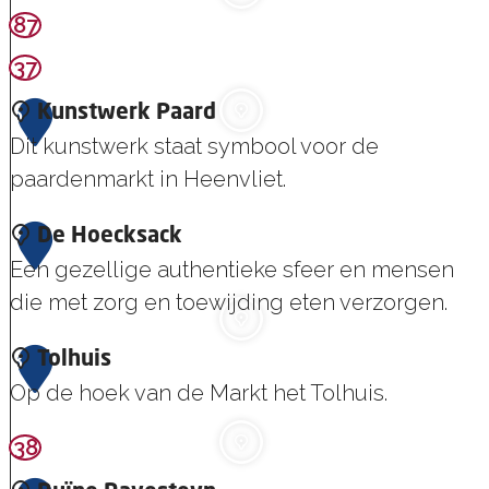
p
e
u
87
B
L
i
e
i
37
s
r
e
G
6
Kunstwerk Paard
n
v
e
Dit kunstwerk staat symbool voor de
i
e
e
paardenmarkt in Heenvliet.
s
V
r
s
r
K
v
7
De Hoecksack
e
o
u
l
Een gezellige authentieke sfeer en mensen
m
u
n
i
die met zorg en toewijding eten verzorgen.
o
w
s
e
l
D
8
e
Tolhuis
t
t
e
e
Op de hoek van de Markt het Tolhuis.
K
w
n
H
e
e
38
T
o
r
r
o