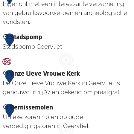
Ingericht met een interessante verzameling
s
van gebruiksvoorwerpen en archeologische
P
vondsten.
a
v
M
3
Stadspomp
i
u
Stadspomp Geervliet
l
s
j
89
S
e
o
t
u
4
Onze Lieve Vrouwe Kerk
e
a
m
De Onze Lieve Vrouwe Kerk in Geervliet is
n
d
S
gebouwd in 1307 en bekend om praalgraf.
s
t
p
O
5
Bernissemolen
a
o
n
Unieke korenmolen op oude
d
m
z
verdedigingstoren in Geervliet.
h