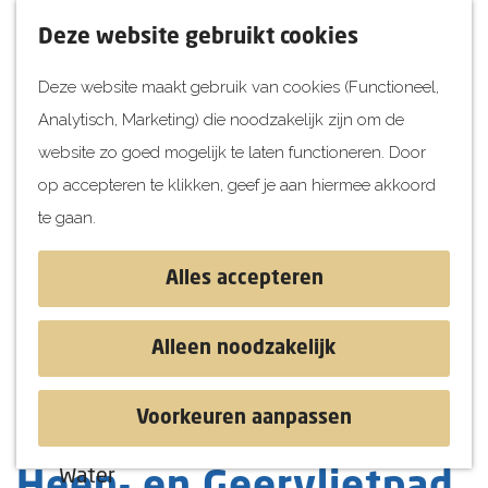
UITagenda
F
K
Z
Deze website gebruikt cookies
Vandaag
a
a
o
M
Deze website maakt gebruik van cookies (Functioneel,
Morgen
v
a
e
e
Analytisch, Marketing) die noodzakelijk zijn om de
Dit weekend
o
r
k
n
G
website zo goed mogelijk te laten functioneren. Door
Kinderen
r
t
e
u
a
op accepteren te klikken, geef je aan hiermee akkoord
i
n
Jongeren
n
te gaan.
e
Attracties
a
t
a
Alles accepteren
e
r
Ontdekken
n
d
Blog & Tips
Alleen noodzakelijk
e
Stranden
h
Historie
Voorkeuren aanpassen
o
Natuur
m
Water