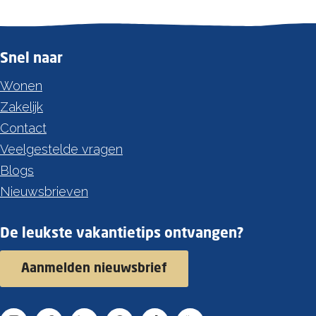
i
e
g
Snel naar
e
Wonen
b
Zakelijk
i
Contact
e
Veelgestelde vragen
d
Blogs
D
Nieuwsbrieven
e
B
De leukste vakantietips ontvangen?
e
r
Aanmelden nieuwsbrief
n
i