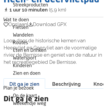
Heen- en Geervlietpad
e
Streekproducten
p
1 uur 10 minuten
(5,9 km)
a
Wat te doen
g
Opslaan
Opslaan
|
Download GPX
Fietsen
e
Wandelen
Loop door de historische kernen van
Routes
Heenvliet en Geervliet aan de voormalige
Eten en Drinken
rivier de Bernisse en geniet van de natuur in
Watersport
het recreatiegebied De Bernisse.
Kinderen
Zien en doen
Dit ga je zien
Beschrijving
Knoo
Plan je bezoek
Op de kaart
Dit ga je zien
Weekendje weg