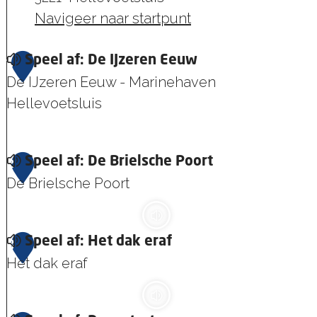
Navigeer naar startpunt
1
Speel af: De IJzeren Eeuw
De IJzeren Eeuw - Marinehaven
Hellevoetsluis
S
2
Speel af: De Brielsche Poort
p
De Brielsche Poort
e
e
S
l
3
Speel af: Het dak eraf
p
a
Het dak eraf
e
f
e
:
S
l