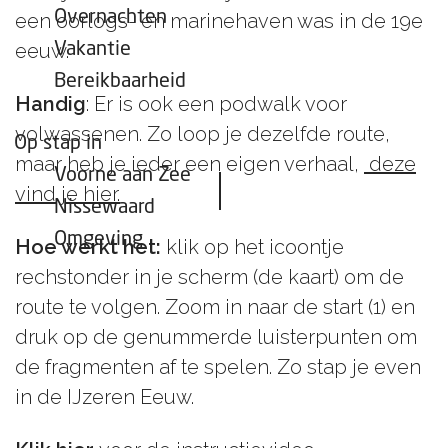
e
n
l
e
Overnachten
een oorlogs- en marinehaven was in de 19e
a
l
r
t
e
n
z
e
eeuw.
Vakantie
i
o
i
n
Bereikbaarheid
n
n
j
Handig
: Er is ook een podwalk voor
m
e
n
a
volwassenen. Zo loop je dezelfde route,
Op stap in
g
maar heb je ieder een eigen verhaal,
deze
Voorne aan Zee
a
vind je hier.
Nissewaard
z
i
Omgeving
Hoe werkt het:
klik op het icoontje
j
rechstonder in je scherm (de kaart) om de
n
route te volgen. Zoom in naar de start (1) en
druk op de genummerde luisterpunten om
de fragmenten af te spelen. Zo stap je even
in de IJzeren Eeuw.