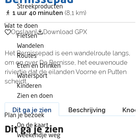
Bernissepad
s
r
e
t
n
_
Streekproducten
_
t
e
w
p
1 uur 40 minuten
(8,1 km)
w
a
e
a
a
l
a
l
Wat te doen
r
t
k
g
Opslaan
k
Opslaan
|
Download GPX
b
i
Fietsen
e
o
e
Wandelen
o
g
Het Bernissepad is een wandelroute langs,
Routes
t
e
om en over De Bernisse, het eeuwenoude
Eten en Drinken
B
b
riviertje dat de eilanden Voorne en Putten
Watersport
e
i
scheidt.
r
e
Kinderen
n
d
Zien en doen
i
D
Dit ga je zien
Beschrijving
Knoo
s
e
Plan je bezoek
s
B
Op de kaart
e
e
Dit ga je zien
Weekendje weg
r