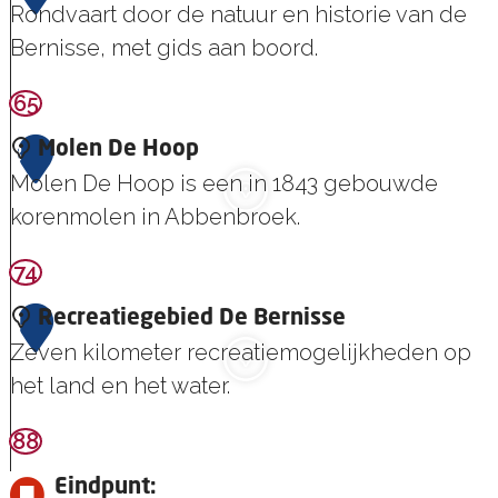
Rondvaart door de natuur en historie van de
s
Bernisse, met gids aan boord.
P
a
65
F
v
l
i
3
Molen De Hoop
u
l
Molen De Hoop is een in 1843 gebouwde
i
j
korenmolen in Abbenbroek.
s
o
t
74
M
e
e
o
n
4
Recreatiegebied De Bernisse
r
l
Zeven kilometer recreatiemogelijkheden op
b
e
het land en het water.
o
n
o
D
88
R
t
e
e
Eindpunt: