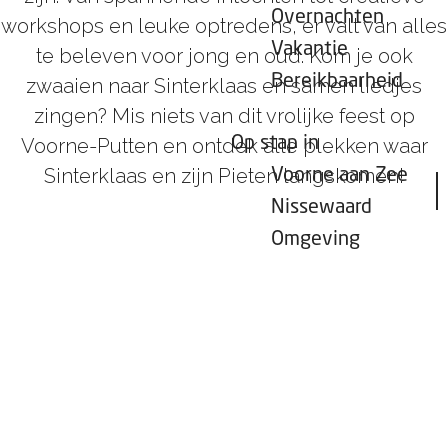
Overnachten
workshops en leuke optredens, er valt van alles
Vakantie
te beleven voor jong en oud. Kom je ook
Bereikbaarheid
zwaaien naar Sinterklaas en samen liedjes
zingen? Mis niets van dit vrolijke feest op
Op stap in
Voorne-Putten en ontdek alle plekken waar
Sinterklaas en zijn Pieten langskomen!
Voorne aan Zee
Nissewaard
Omgeving