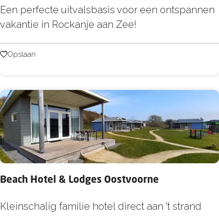
o
A
Een perfecte uitvalsbasis voor een ontspannen
s
p
vakantie in Rockanje aan Zee!
p
a
Opslaan
Opslaan
r
t
e
m
e
n
t
j
Beach Hotel & Lodges Oostvoorne
e
b
B
Kleinschalig familie hotel direct aan 't strand
i