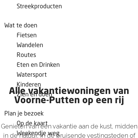
e
Streekproducten
p
a
Wat te doen
g
Fietsen
e
Wandelen
Routes
Eten en Drinken
Watersport
Kinderen
Alle vakantiewoningen van
Zien en doen
Voorne-Putten op een rij
Plan je bezoek
Op de kaart
Genieten van een vakantie aan de kust, midden
Weekendje weg
in de
natuur
, in de bruisende vestingsteden of