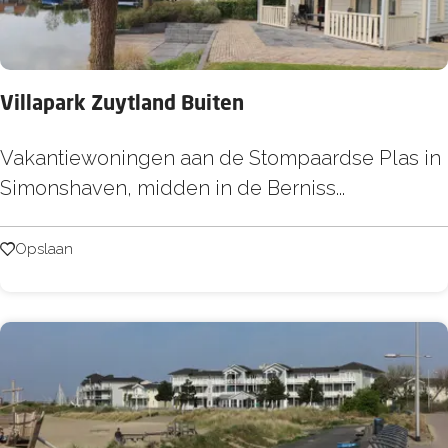
e
s
i
Villapark Zuytland Buiten
d
e
V
Vakantiewoningen aan de Stompaardse Plas in
R
i
Simonshaven, midden in de Berniss...
e
l
s
l
Opslaan
Opslaan
o
a
r
p
t
a
B
r
r
k
i
Z
e