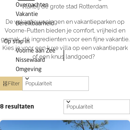
Overnachten
vlakbij de grote stad Rotterdam.
Vakantie
De vakantiewoningen en vakantieparken op
Bereikbaarheid
Voorne-Putten bieden je comfort, vrijheid en
gemak, dé ingredienten voor een fijne vakantie.
Op stap in
Kies je voor een luxe villa op een vakantiepark
Voorne aan Zee
of een knus landgoed?
Nissewaard
Omgeving
W
S
Filter
a
o
t
r
S
z
t
8 resultaten
o
o
e
r
e
e
t