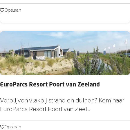
e
j
a
Opslaan
Opslaan
d
c
e
h
Z
H
e
o
e
t
e
l
&
EuroParcs Resort Poort van Zeeland
L
o
E
Verblijven vlakbij strand en duinen? Kom naar
d
u
EuroParcs Resort Poort van Zeel...
g
r
e
o
Opslaan
Opslaan