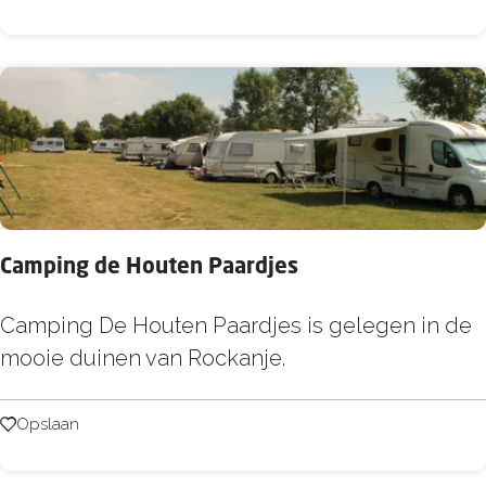
s
P
O
a
o
r
s
c
t
s
v
R
o
e
o
s
r
Camping de Houten Paardjes
o
n
r
C
Camping De Houten Paardjes is gelegen in de
e
t
a
mooie duinen van Rockanje.
P
m
o
p
Opslaan
Opslaan
o
i
r