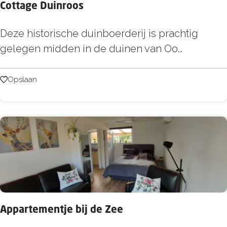
Cottage Duinroos
t
i
C
Deze historische duinboerderij is prachtig
e
o
gelegen midden in de duinen van Oo...
s
t
C
t
Opslaan
Opslaan
a
a
p
g
e
e
H
D
e
u
l
i
i
n
u
r
s
Appartementje bij de Zee
o