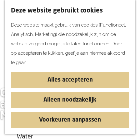
UITagenda
F
K
Z
Deze website gebruikt cookies
Vandaag
a
a
o
M
Deze website maakt gebruik van cookies (Functioneel,
Morgen
v
a
e
e
Analytisch, Marketing) die noodzakelijk zijn om de
Dit weekend
o
r
k
n
G
website zo goed mogelijk te laten functioneren. Door
Kinderen
r
t
e
u
a
op accepteren te klikken, geef je aan hiermee akkoord
i
n
Jongeren
n
te gaan.
e
Attracties
a
t
a
Alles accepteren
e
r
Ontdekken
Gisteren vakantiehuisje
n
d
Blog & Tips
Alleen noodzakelijk
aan de kust
e
Stranden
Morgen in de natuur?
h
Historie
Voorkeuren aanpassen
o
Natuur
m
Water