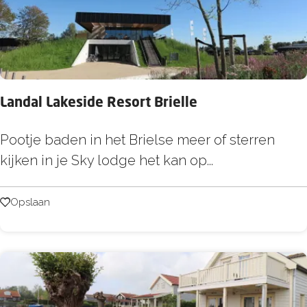
k
r
e
j
o
e
e
p
r
:
o
p
Landal Lakeside Resort Brielle
:
L
Pootje baden in het Brielse meer of sterren
a
kijken in je Sky lodge het kan op...
n
d
Opslaan
Opslaan
a
l
L
a
k