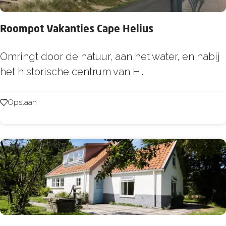
u
l
y
l
Roompot Vakanties Cape Helius
t
e
l
R
Omringt door de natuur, aan het water, en nabij
a
o
het historische centrum van H...
n
o
d
m
Opslaan
Opslaan
B
p
u
o
i
t
t
V
e
a
n
k
a
n