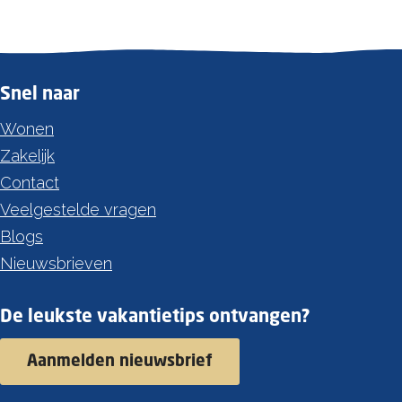
n
t
g
v
d
a
e
Snel naar
n
H
Z
Wonen
o
e
Zakelijk
u
e
Contact
t
l
Veelgestelde vragen
e
a
Blogs
n
n
Nieuwsbrieven
P
d
a
De leukste vakantietips ontvangen?
a
r
Aanmelden nieuwsbrief
d