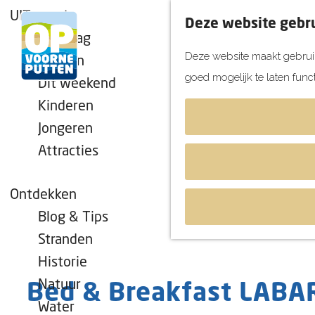
UITagenda
Deze website gebru
Vandaag
Deze website maakt gebruik
Morgen
goed mogelijk te laten func
Dit weekend
G
Kinderen
a
Jongeren
n
Attracties
a
a
r
Ontdekken
d
Blog & Tips
e
Stranden
h
Historie
o
Natuur
Bed & Breakfast LABA
m
Water