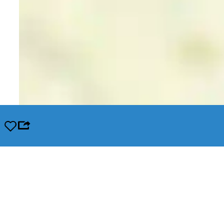
Opslaan
Leaflet
|
© OpenStreetMap contributors, Tiles style by Humanitarian OpenStreetMap Team hosted by Op
In de buurt