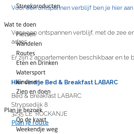
e
Streekproducten
Voor een ontspannen verblijf ben je hier aa
p
a
Wat te doen
g
Voor een ontspannen verblijf, met de zee en
Fietsen
e
adres.
Wandelen
Routes
Er zijn 2 appartementen beschikbaar en te bo
Eten en Drinken
Watersport
Hier vind je Bed & Breakfast LABARC
Kinderen
Zien en doen
Bed & Breakfast LABARC
Strypsedijk 8
Plan je bezoek
3235 LE
ROCKANJE
Op de kaart
n
Plan je route
Weekendje weg
a