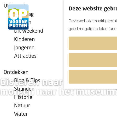
UITagenda
Deze website gebru
Vandaag
Deze website maakt gebruik
Morgen
goed mogelijk te laten func
Dit weekend
G
Kinderen
a
Jongeren
n
Attracties
a
a
r
Ontdekken
d
Gisteren naar het strand,
Blog & Tips
e
Stranden
morgen naar het museum
h
Historie
o
Natuur
m
Water