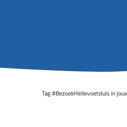
Tag #BezoekHellevoetsluis in jou