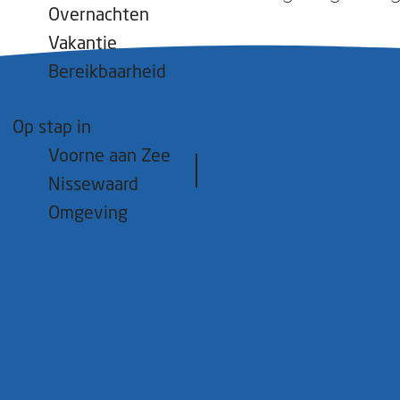
Overnachten
Vakantie
Bereikbaarheid
Op stap in
Voorne aan Zee
Nissewaard
Omgeving