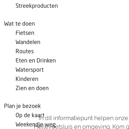
e
Streekproducten
p
a
Wat te doen
g
Fietsen
e
Wandelen
Routes
Eten en Drinken
Watersport
Kinderen
Zien en doen
Plan je bezoek
Op de kaart
In dit informatiepunt helpen onze
Weekendje weg
Hellevoetsluis en omgeving. Kom ge