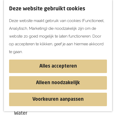
UITagenda
F
K
Z
Deze website gebruikt cookies
Vandaag
a
a
o
M
Deze website maakt gebruik van cookies (Functioneel,
Morgen
v
a
e
e
Analytisch, Marketing) die noodzakelijk zijn om de
Dit weekend
o
r
k
n
G
website zo goed mogelijk te laten functioneren. Door
Kinderen
r
t
e
u
a
op accepteren te klikken, geef je aan hiermee akkoord
i
n
Jongeren
n
te gaan.
e
Attracties
a
t
a
Alles accepteren
e
r
Ontdekken
n
d
Blog & Tips
Alleen noodzakelijk
Uitagenda
e
Stranden
h
Historie
Voorkeuren aanpassen
o
Natuur
m
Water