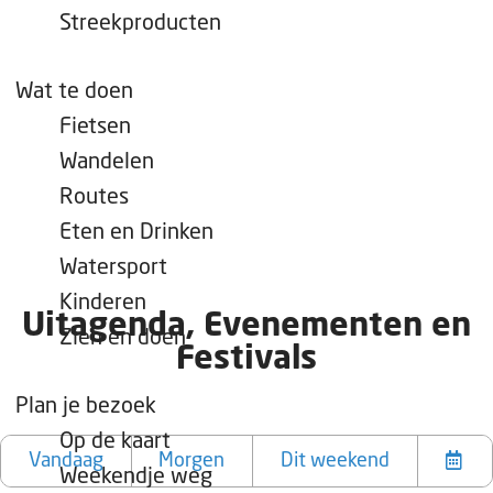
e
Streekproducten
p
a
Wat te doen
g
Fietsen
e
Wandelen
Routes
Eten en Drinken
Watersport
Kinderen
Uitagenda, Evenementen en
Zien en doen
Festivals
Plan je bezoek
W
W
S
Op de kaart
a
a
o
Vandaag
Morgen
Dit weekend
Weekendje weg
K
t
n
r