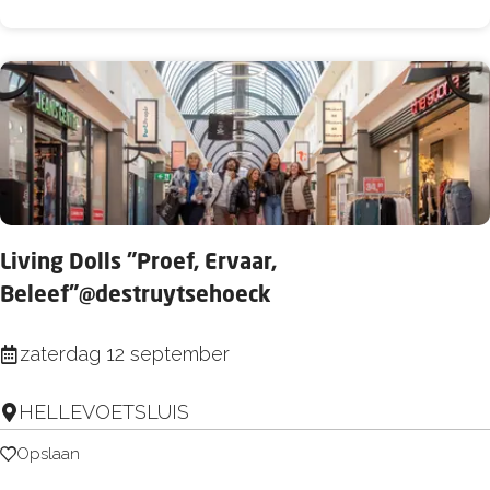
a
a
l
n
r
o
i
n
a
a
R
a
u
r
s
Z
t
Living Dolls "Proef, Ervaar,
e
Beleef"@destruytsehoeck
e
L
zaterdag 12 september
i
HELLEVOETSLUIS
v
i
Opslaan
Opslaan
n