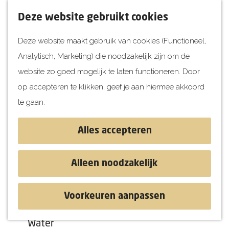
UITagenda
F
K
Z
Deze website gebruikt cookies
Vandaag
a
a
o
M
Deze website maakt gebruik van cookies (Functioneel,
Morgen
v
a
e
e
Analytisch, Marketing) die noodzakelijk zijn om de
Dit weekend
o
r
k
n
G
website zo goed mogelijk te laten functioneren. Door
Kinderen
r
t
e
u
a
op accepteren te klikken, geef je aan hiermee akkoord
i
n
Jongeren
n
te gaan.
e
Attracties
a
t
a
Alles accepteren
e
r
Ontdekken
n
d
Blog & Tips
Alleen noodzakelijk
Uitagenda
e
Stranden
h
Historie
Voorkeuren aanpassen
o
Natuur
m
Water