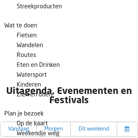
e
Streekproducten
p
a
Wat te doen
g
Fietsen
e
Wandelen
Routes
Eten en Drinken
Watersport
Kinderen
Uitagenda, Evenementen en
Zien en doen
Festivals
Plan je bezoek
W
W
S
Op de kaart
a
a
o
Vandaag
Morgen
Dit weekend
Weekendje weg
K
t
n
r