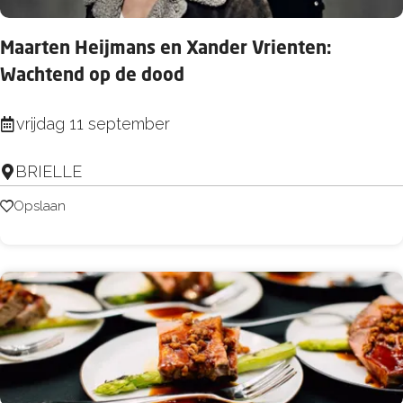
i
f
Maarten Heijmans en Xander Vrienten:
k
Wachtend op de dood
o
o
M
vrijdag 11 september
r
a
BRIELLE
a
r
Opslaan
Opslaan
t
e
n
H
e
i
j