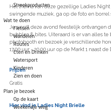
e
Streekproducten
Het thema van deze gezellige Ladies Night is 
p
swingende muziek, ga op de foto en borrel s
a
Wat te doen
g
Je wordt deze avond feestelijk ontvangen d
Fietsen
e
bubbles & bites. Uiteraard is er van alles t
Wandelen
photobooth en bezoek je verschillende hore
Routes
17.00 uur - 20.00 uur op de Markt 1 naast de 
Eten en Drinken
Watersport
Kinderen
Prijzen
Zien en doen
Gratis
Plan je bezoek
Op de kaart
Hier vind je Ladies Night Brielle
Weekendje weg