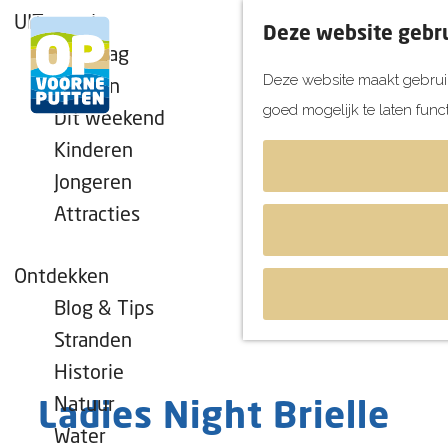
UITagenda
Deze website gebru
Vandaag
Deze website maakt gebruik
Morgen
goed mogelijk te laten func
Dit weekend
G
Kinderen
a
Jongeren
n
Attracties
a
a
r
Ontdekken
d
Blog & Tips
e
Stranden
h
Historie
o
Natuur
Ladies Night Brielle
m
Water