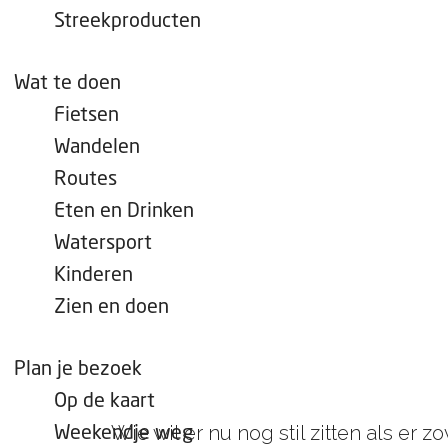
e
Streekproducten
p
a
Wat te doen
g
Fietsen
e
Wandelen
Routes
Eten en Drinken
Watersport
Kinderen
Zien en doen
Plan je bezoek
Op de kaart
Wie wil er nu nog stil zitten als er
Weekendje weg