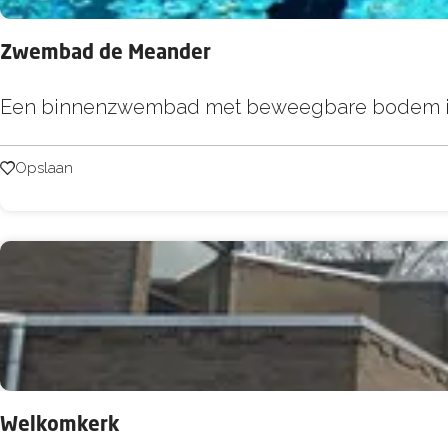
:
o
p
Zwembad de Meander
:
Z
Een binnenzwembad met beweegbare bodem in
w
e
Opslaan
Opslaan
m
b
a
d
d
e
M
e
Welkomkerk
a