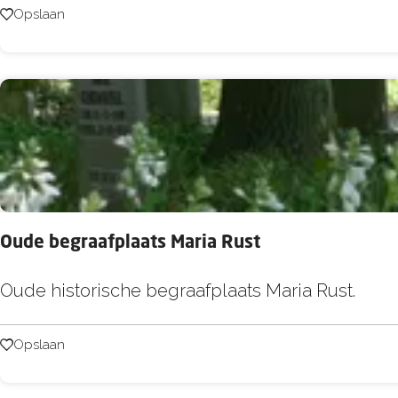
o
Opslaan
Opslaan
v
o
o
s
t
Oude begraafplaats Maria Rust
O
Oude historische begraafplaats Maria Rust.
u
d
Opslaan
Opslaan
e
b