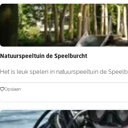
e
g
r
a
a
f
Natuurspeeltuin de Speelburcht
p
l
N
Het is leuk spelen in natuurspeeltuin de Speelb
a
a
a
t
Opslaan
Opslaan
t
u
s
u
M
r
a
s