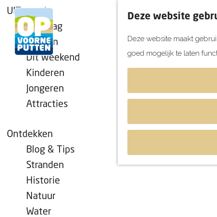
UITagenda
Deze website gebru
Vandaag
Deze website maakt gebruik
Morgen
goed mogelijk te laten func
Dit weekend
G
Kinderen
a
Jongeren
n
Attracties
a
a
r
Ontdekken
d
Blog & Tips
e
Stranden
h
Historie
o
Natuur
m
Water