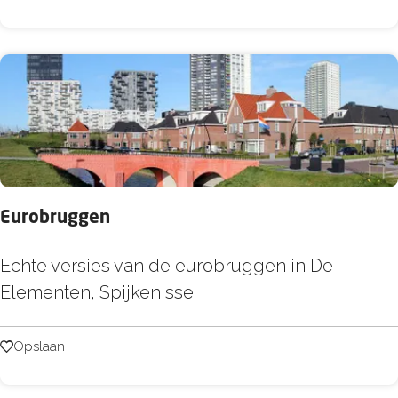
m
g
e
m
a
a
l
D
Eurobruggen
e
L
E
Echte versies van de eurobruggen in De
e
u
Elementen, Spijkenisse.
e
r
u
o
Opslaan
Opslaan
w
b
v