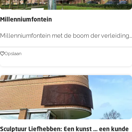
c
s
Millenniumfontein
p
a
M
Millenniumfontein met de boom der verleiding...
r
i
k
l
Opslaan
Opslaan
l
e
n
n
i
u
m
f
Sculptuur Liefhebben: Een kunst ... een kunde