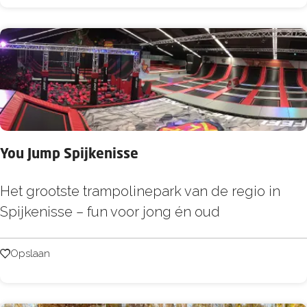
r
t
o
t
s
e
P
a
u
You Jump Spijkenisse
w
Y
Het grootste trampolinepark van de regio in
o
Spijkenisse – fun voor jong én oud
u
J
Opslaan
Opslaan
u
m