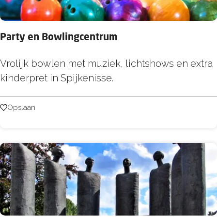
e
n
Party en Bowlingcentrum
P
Vrolijk bowlen met muziek, lichtshows en extra
a
kinderpret in Spijkenisse.
r
t
Opslaan
Opslaan
y
e
n
B
o
w
l