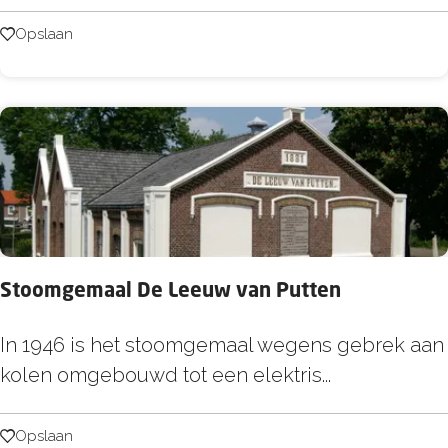
n
i
s
Opslaan
Opslaan
s
t
w
e
r
k
P
a
a
Stoomgemaal De Leeuw van Putten
r
d
S
In 1946 is het stoomgemaal wegens gebrek aan
t
kolen omgebouwd tot een elektris...
o
o
Opslaan
Opslaan