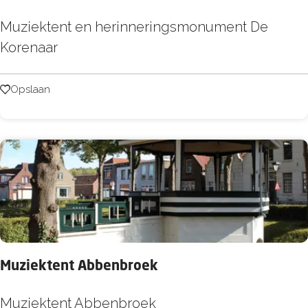
r
M
Muziektent en herinneringsmonument De
s
u
Korenaar
z
i
Opslaan
Opslaan
e
k
t
e
n
t
e
n
Muziektent Abbenbroek
D
e
M
Muziektent Abbenbroek