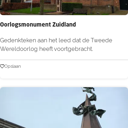
f
v
f
l
i
Oorlogsmonument Zuidland
e
O
Gedenkteken aan het leed dat de Tweede
t
o
Wereldoorlog heeft voortgebracht.
r
l
Opslaan
Opslaan
o
g
s
m
o
n
u