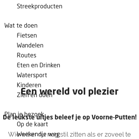
e
Streekproducten
p
a
Wat te doen
g
Fietsen
e
Wandelen
Routes
Eten en Drinken
Watersport
Kinderen
Een wereld vol plezier
Zien en doen
Plan je bezoek
De leukste uitjes beleef je op Voorne-Putten!
Op de kaart
Wie wil er nu nog stil zitten als er zoveel te
Weekendje weg