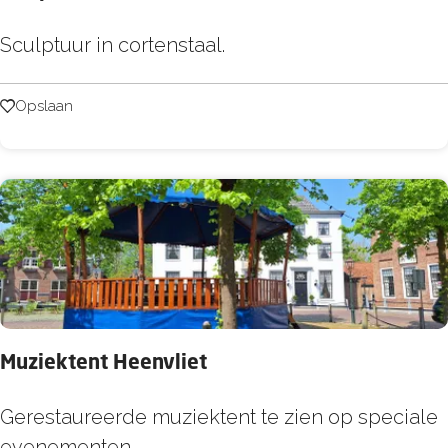
o
n
S
Sculptuur in cortenstaal.
t
c
e
u
Opslaan
Opslaan
i
l
n
p
t
u
u
r
L
i
Muziektent Heenvliet
e
f
M
Gerestaureerde muziektent te zien op speciale
h
u
evenementen.