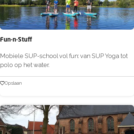
g
H
e
r
Fun-n-Stuff
t
e
F
Mobiele SUP-school vol fun: van SUP Yoga tot
n
u
polo op het water.
k
n
a
-
Opslaan
Opslaan
m
n
p
-
H
S
e
t
e
u
n