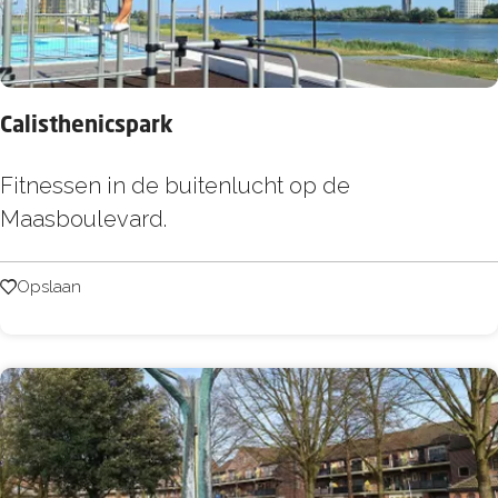
b
a
d
Calisthenicspark
C
Fitnessen in de buitenlucht op de
a
Maasboulevard.
l
i
Opslaan
Opslaan
s
t
h
e
n
i