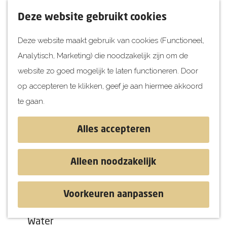
UITagenda
F
K
Z
Deze website gebruikt cookies
Vandaag
a
a
o
M
Deze website maakt gebruik van cookies (Functioneel,
Morgen
v
a
e
e
Analytisch, Marketing) die noodzakelijk zijn om de
Dit weekend
o
r
k
n
G
website zo goed mogelijk te laten functioneren. Door
Kinderen
r
t
e
u
a
op accepteren te klikken, geef je aan hiermee akkoord
i
n
Jongeren
n
te gaan.
e
Attracties
a
t
a
Alles accepteren
e
r
Ontdekken
n
d
Blog & Tips
Alleen noodzakelijk
Leukste uitjes
e
Stranden
h
Historie
Voorkeuren aanpassen
o
Natuur
m
Water