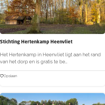
p
S
p
i
j
k
Stichting Hertenkamp Heenvliet
e
n
S
Het Hertenkamp in Heenvliet ligt aan het rand
i
t
van het dorp en is gratis te be...
s
i
s
c
Opslaan
Opslaan
e
h
t
i
n