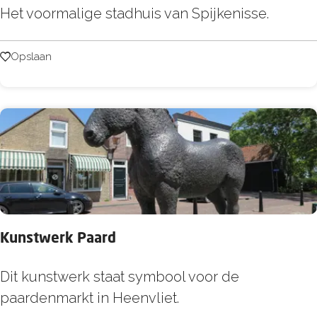
V
Het voormalige stadhuis van Spijkenisse.
o
o
Opslaan
Opslaan
r
m
a
l
i
g
s
t
Kunstwerk Paard
a
d
K
Dit kunstwerk staat symbool voor de
h
u
paardenmarkt in Heenvliet.
u