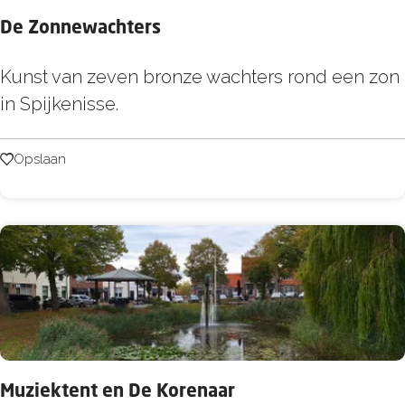
i
De Zonnewachters
n
g
D
Kunst van zeven bronze wachters rond een zon
c
e
in Spijkenisse.
e
Z
n
o
Opslaan
Opslaan
t
n
r
n
u
e
m
w
a
c
h
t
Muziektent en De Korenaar
e