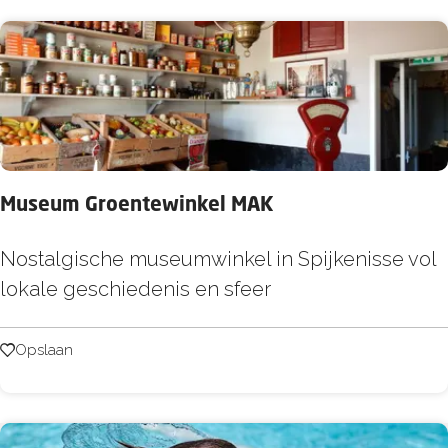
e
e
t
k
r
e
j
o
e
e
p
r
:
o
p
:
Museum Groentewinkel MAK
M
Nostalgische museumwinkel in Spijkenisse vol
u
lokale geschiedenis en sfeer
s
e
Opslaan
Opslaan
u
m
G