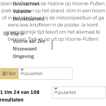
doen is? Ontmoet de historie op Voorne-Putten,
Overnachten
zoek schelpen op het strand, klim in een boom
Vakantie
of in het klimtouw bij de indoorspeeltuin of ga
Bereikbaarheid
eens koe-knuffelen in de polder. Je komt
waarschijnlijk tijd tekort om het allemaal te
Op stap in
beleven. Trek er op uit op Voorne-Putten!
Voorne aan Zee
Nissewaard
Omgeving
W
S
Filter
a
o
t
r
S
z
t
1 t/m 24 van 108
o
o
e
resultaten
r