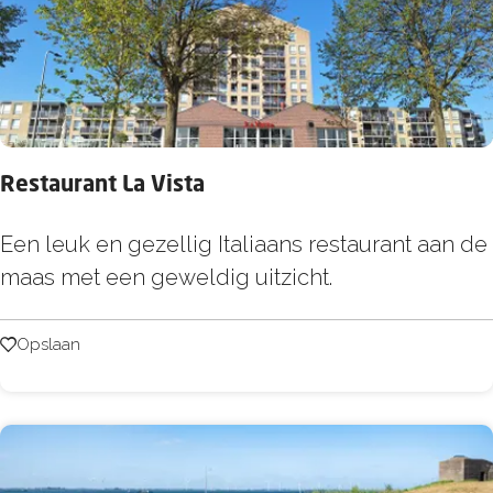
s
I
J
s
s
Restaurant La Vista
a
l
R
Een leuk en gezellig Italiaans restaurant aan de
o
e
maas met een geweldig uitzicht.
n
s
t
Opslaan
Opslaan
a
u
r
a