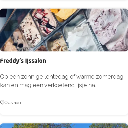
e
n
t
e
i
b
j
y
d
T
e
r
h
o
a
Freddy's IJssalon
m
v
p
F
Op een zonnige lentedag of warme zomerdag,
e
r
kan en mag een verkoelend ijsje na...
n
e
d
Opslaan
Opslaan
d
y
'