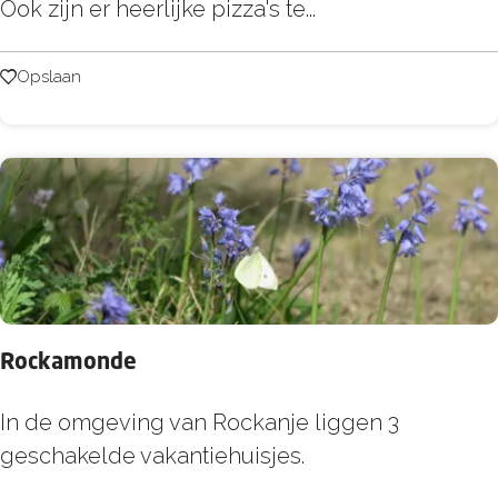
i
Ook zijn er heerlijke pizza's te...
e
m
s
m
Opslaan
Opslaan
y
'
s
G
r
i
l
l
Rockamonde
C
a
R
In de omgeving van Rockanje liggen 3
f
o
geschakelde vakantiehuisjes.
e
c