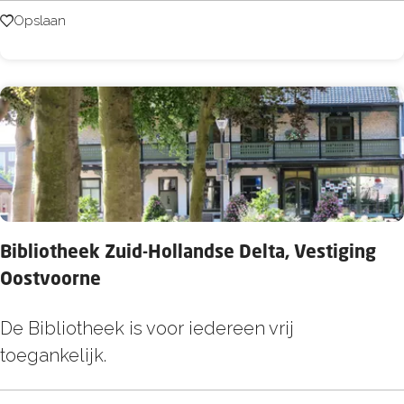
k
Opslaan
Opslaan
a
m
o
n
d
e
Bibliotheek Zuid-Hollandse Delta, Vestiging
Oostvoorne
B
De Bibliotheek is voor iedereen vrij
i
toegankelijk.
b