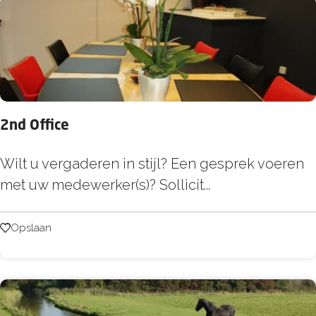
i
s
2nd Office
2
Wilt u vergaderen in stijl? Een gesprek voeren
n
met uw medewerker(s)? Sollicit...
d
O
Opslaan
Opslaan
ff
i
c
e