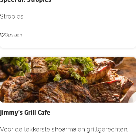
Speel af: Stropies
Z
e
S
Stropies
e
p
e
Opslaan
Opslaan
e
l
a
f
:
S
t
r
Jimmy's Grill Cafe
o
p
J
Voor de lekkerste shoarma en grillgerechten.
i