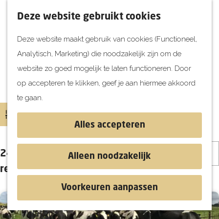
UITagenda
F
K
Z
Deze website gebruikt cookies
Vandaag
a
a
o
M
Deze website maakt gebruik van cookies (Functioneel,
Morgen
v
a
e
e
Analytisch, Marketing) die noodzakelijk zijn om de
Dit weekend
o
r
k
n
G
website zo goed mogelijk te laten functioneren. Door
Kinderen
r
t
e
u
a
Locaties
op accepteren te klikken, geef je aan hiermee akkoord
i
n
Jongeren
n
te gaan.
e
Attracties
a
W
S
Filter
t
a
a
o
Alles accepteren
e
r
Ontdekken
t
r
S
n
d
z
Blog & Tips
t
241 t/m 264 van 919
Alleen noodzakelijk
o
e
o
e
Stranden
resultaten
r
h
e
e
Historie
Voorkeuren aanpassen
t
o
k
r
Natuur
e
m
j
o
Water