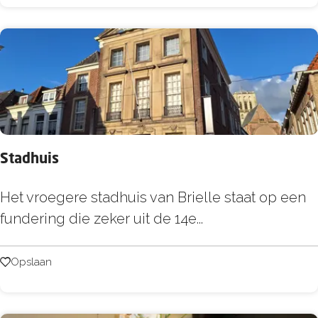
t
r
B
o
e
u
v
w
e
e
r
n
v
e
Stadhuis
e
S
Het vroegere stadhuis van Brielle staat op een
n
t
fundering die zeker uit de 14e...
a
d
Opslaan
Opslaan
h
u