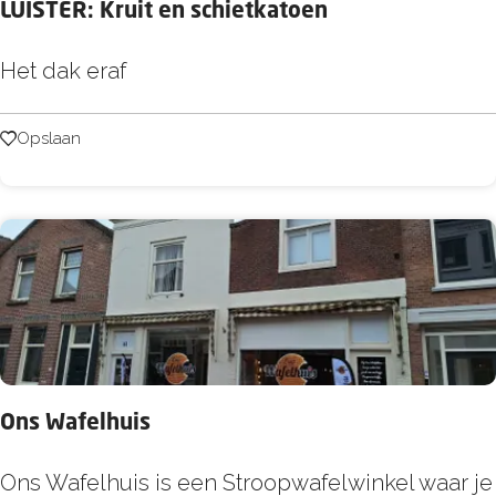
LUISTER: Kruit en schietkatoen
L
Het dak eraf
U
I
Opslaan
Opslaan
S
T
E
R
:
K
r
u
Ons Wafelhuis
i
t
O
Ons Wafelhuis is een Stroopwafelwinkel waar je