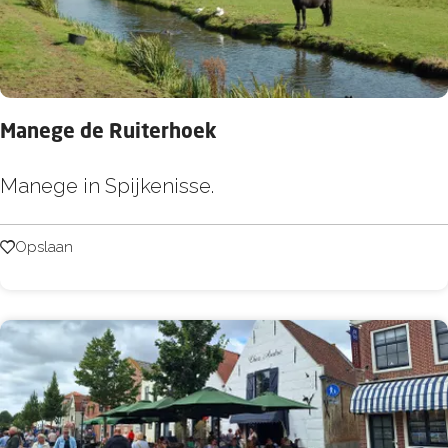
Manege de Ruiterhoek
M
Manege in Spijkenisse.
a
n
Opslaan
Opslaan
e
g
e
d
e
R