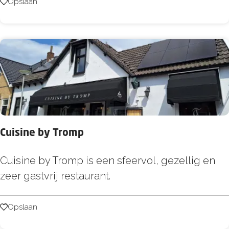
v
Opslaan
Opslaan
e
n
:
H
e
e
n
v
Cuisine by Tromp
l
i
C
Cuisine by Tromp is een sfeervol, gezellig en
e
u
zeer gastvrij restaurant.
t
i
-
s
Opslaan
Opslaan
G
i