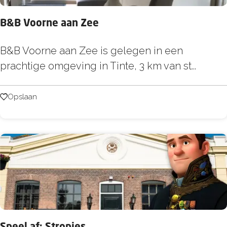
t
B&B Voorne aan Zee
k
i
B
B&B Voorne aan Zee is gelegen in een
j
&
prachtige omgeving in Tinte, 3 km van st...
k
B
p
V
Opslaan
Opslaan
u
o
n
o
t
r
n
e
a
a
n