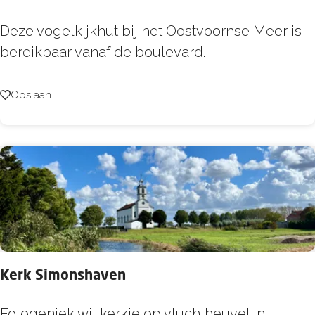
f
u
p
V
Deze vogelkijkhut bij het Oostvoornse Meer is
i
l
o
bereikbaar vanaf de boulevard.
s
a
g
a
e
Opslaan
Opslaan
t
l
s
k
i
j
k
h
u
t
Kerk Simonshaven
G
r
K
Fotogeniek wit kerkje op vluchtheuvel in