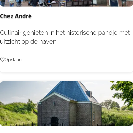
u
i
Chez André
t
e
C
Culinair genieten in het historische pandje met
r
h
uitzicht op de haven.
h
e
o
z
Opslaan
Opslaan
e
A
k
n
d
r
é