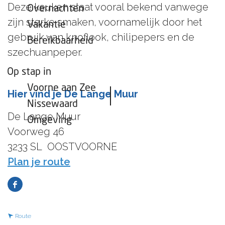
Deze keuken staat vooral bekend vanwege
Overnachten
zijn sterke smaken, voornamelijk door het
Vakantie
gebruik van knoflook, chilipepers en de
Bereikbaarheid
szechuanpeper.
Op stap in
Voorne aan Zee
Hier vind je De Lange Muur
Nissewaard
De Lange Muur
Omgeving
Voorweg 46
3233 SL
OOSTVOORNE
n
Plan je route
a
F
a
a
r
n
Route
c
D