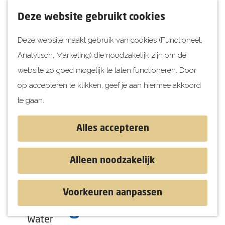
UITagenda
F
K
Z
Deze website gebruikt cookies
Vandaag
a
a
o
M
Deze website maakt gebruik van cookies (Functioneel,
Morgen
v
a
e
e
Analytisch, Marketing) die noodzakelijk zijn om de
Dit weekend
o
r
k
n
G
website zo goed mogelijk te laten functioneren. Door
Kinderen
r
t
e
u
a
op accepteren te klikken, geef je aan hiermee akkoord
i
n
Jongeren
n
te gaan.
e
Attracties
a
t
a
Alles accepteren
e
r
Ontdekken
n
d
Blog & Tips
Alleen noodzakelijk
e
Stranden
h
Historie
Voorkeuren aanpassen
o
Natuur
De Lange Muur
m
Water