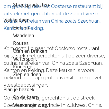
e
Streekproducten
om gezellig naar het Oosterse restaurant bij
p
uitstek met gerechten uit de zeer diverse,
a
Wat te doen
culinaire streken van China zoals Szechuan,
g
Kanton en Peking.
Fietsen
e
Wandelen
Routes
Kom gezellig naar het Oosterse restaurant
Eten en Drinken
bij uitstek met gerechten uit de zeer diverse,
Watersport
culinaire streken van China zoals Szechuan,
Kinderen
Kanton en Peking. Deze keuken is vooral
Zien en doen
bekend door zijn grote diversiteit en de vele
vleestoepassingen.
Plan je bezoek
Ook serveren zij gerechten uit de streek
Op de kaart
Szechuan, een provincie in zuidwest China.
Weekendje weg