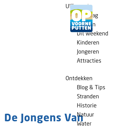
UITagenda
Vandaag
Morgen
Dit weekend
G
Kinderen
a
Jongeren
n
Attracties
a
a
r
Ontdekken
d
Blog & Tips
e
Stranden
h
Historie
o
Natuur
De Jongens Van
m
Water