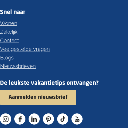
Snel naar
Wonen
Zakelijk
Contact
Veelgestelde vragen
Blogs
Nieuwsbrieven
De leukste vakantietips ontvangen?
Aanmelden nieuwsbrief
I
F
L
P
T
Y