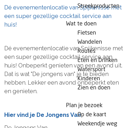
e
Streekproducten
Dé evenementenlocatie van Spijkenisse met
p
een super gezellige cocktail service aan
a
Wat te doen
huis!
g
Fietsen
e
Wandelen
Dé evenementenlocatie van Spijkenisse met
Routes
een super gezellige cocktail service aan
Eten en Drinken
huis! Onbeperkt genieten van een avond uit.
Watersport
Dat is wat "De jongens van" je te bieden
Kinderen
hebben. Lekker een avond onbeperkt eten
Zien en doen
en genieten.
Plan je bezoek
Hier vind je De Jongens Van
Op de kaart
Weekendje weg
De Jongens Van