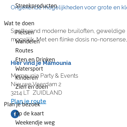
e
Streekproducten
Ongekende mogelijkheden voor grote en k
p
a
Wat te doen
g
Spetterend moderne bruiloften, geweldige be
Fietsen
e
mogelijk. Met een flinke dosis no-nonsense
Wandelen
Routes
Eten en Drinken
Hier vind je Mamounia
Watersport
Mamounia Party & Events
Kinderen
Nieuwe Veerdam 2
Zien en doen
3214 LT
ZUIDLAND
n
Plan je route
Plan je bezoek
a
Op de kaart
F
a
Weekendje weg
a
r