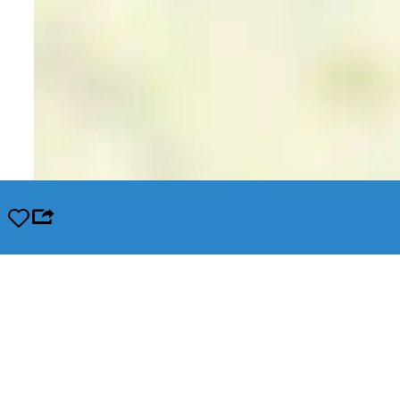
Opslaan
Leaflet
|
© OpenStreetMap contributors, Tiles style by Humanitarian OpenStreetMap Team hosted by Op
In de buurt