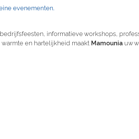
leine evenementen.
drijfsfeesten, informatieve workshops, professio
, warmte en hartelijkheid maakt
Mamounia
uw we