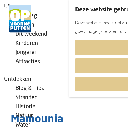
UITagenda
Deze website gebru
Vandaag
Deze website maakt gebruik
Morgen
goed mogelijk te laten func
Dit weekend
G
Kinderen
a
Jongeren
n
Attracties
a
a
r
Ontdekken
d
Blog & Tips
e
Stranden
h
Historie
o
Natuur
Mamounia
m
Water