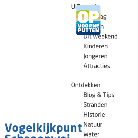
UITagenda
Vandaag
Morgen
Dit weekend
G
Kinderen
a
Jongeren
n
Attracties
a
a
r
Ontdekken
d
Blog & Tips
e
Stranden
h
Historie
o
Natuur
Vogelkijkpunt
m
Water