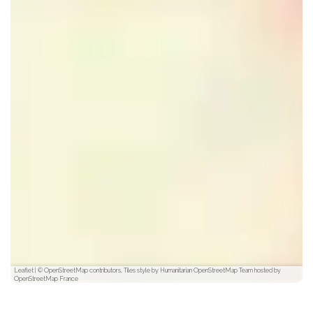
Leaflet
|
© OpenStreetMap contributors, Tiles style by Humanitarian OpenStreetMap Team hosted by
OpenStreetMap France