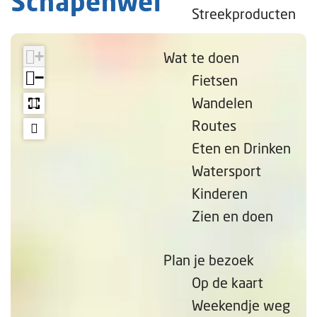
Schapenwei
e
Streekproducten
p
a
+
Wat te doen
g
−
Fietsen
e
Wandelen
Routes
Eten en Drinken
Watersport
Kinderen
Zien en doen
Plan je bezoek
Op de kaart
Weekendje weg